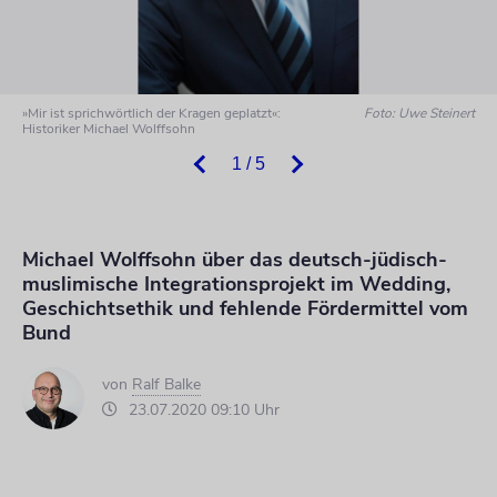
»Mir ist sprichwörtlich der Kragen geplatzt«:
Foto: Uwe Steinert
Historiker Michael Wolffsohn
1 / 5
Michael Wolffsohn über das deutsch-jüdisch-
muslimische Integrationsprojekt im Wedding,
Geschichtsethik und fehlende Fördermittel vom
Bund
von
Ralf Balke
23.07.2020 09:10 Uhr