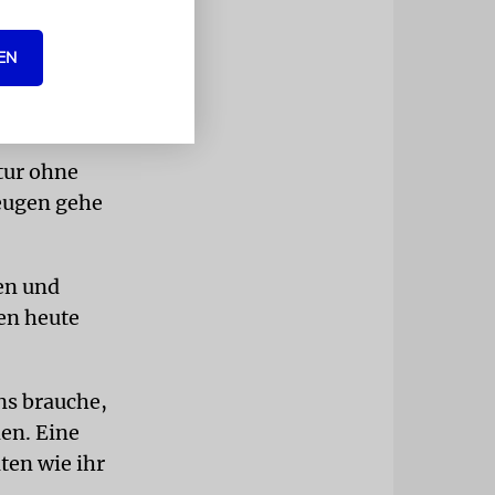
EN
tur ohne
zeugen gehe
en und
hen heute
ns brauche,
en. Eine
ten wie ihr