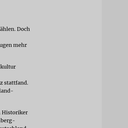
zählen. Doch
zeugen mehr
kultur
 stattfand.
nland-
 Historiker
nberg-