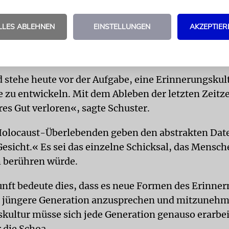
wie ihr Wissen über die Schoa,
betonte Schuster.
LLES ABLEHNEN
EINSTELLUNGEN
AKZEPTIER
 stehe heute vor der Aufgabe, eine Erinnerungskul
 zu entwickeln. Mit dem Ableben der letzten Zeit
res Gut verloren«, sagte Schuster.
Holocaust-Überlebenden geben den abstrakten Dat
Gesicht.« Es sei das einzelne Schicksal, das Mensc
 berühren würde.
unft bedeute dies, dass es neue Formen des Erinner
 jüngere Generation anzusprechen und mitzunehm
kultur müsse sich jede Generation genauso erarbei
 die Schoa.