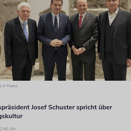
.) in Mainz
spräsident Josef Schuster spricht über
gskultur
2:46 Uhr