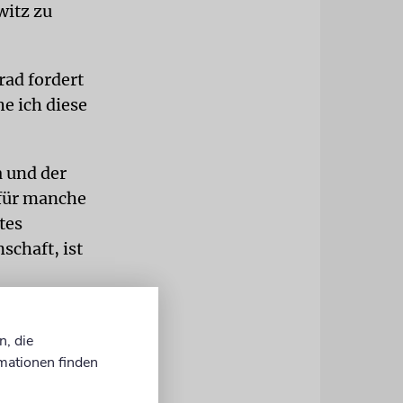
witz zu
ad fordert
e ich diese
 und der
 für manche
tes
schaft, ist
ich
n, die
mationen finden
iten