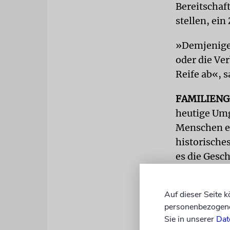
Bereitschaf
stellen, ein
»Demjenigen
oder die Ve
Reife ab«, s
FAMILIEN
heutige Umg
Menschen ei
historische
es die Gesc
Auf dieser Seite 
personenbezogene 
Sie in unserer
Dat