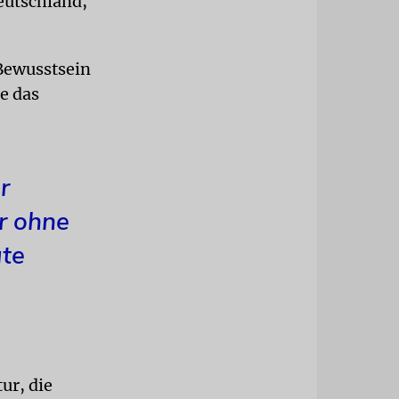
eutschland,
 Bewusstsein
e das
r
r ohne
gte
ur, die