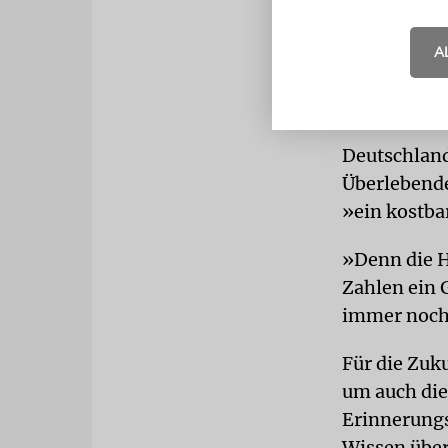
A
Deutschland
Überlebende
»ein kostba
»Denn die 
Zahlen ein 
immer noch
Für die Zuk
um auch die
Erinnerungs
Wissen über