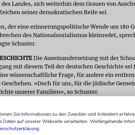
t des Landes, sich weiterhin dem Grauen von Ausch
 Zeichen seiner demokratischen Reife sei.
, der eine erinnerungspolitische Wende um 180 Gr
rbrechen des Nationalsozialismus kleinredet, sprech
agte Schuster.
GESCHICHTE
Die Auseinandersetzung mit der Schoa
ang mit diesem Teil der deutschen Geschichte sei
ne wissenschaftliche Frage, für andere ein entfern
s Geschehen. »Doch für uns, für die jüdische Gemein
hichte unserer Familien«, so Schuster.
Eine Erinnerungskultur müsse s
können Sie Informationen zu den Zwecken und Anbietern erfahre
Daten auf unserer Webseite verarbeiten. Weitergehende Infor
jede Generation genauso erarbe
enschutzerklärung
.