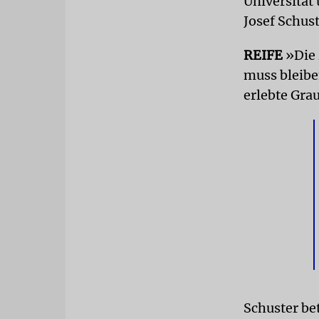
Universität
Josef Schust
REIFE
»Die 
muss bleibe
erlebte Gra
Schuster be