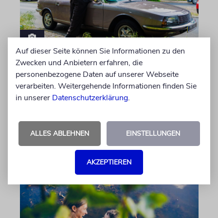
Auf dieser Seite können Sie Informationen zu den
PORTRÄT
Zwecken und Anbietern erfahren, die
Stil auf Rädern
personenbezogene Daten auf unserer Webseite
verarbeiten. Weitergehende Informationen finden Sie
Der Swing-Musiker Andrej Hermlin sammelt
in unserer
Datenschutzerklärung
.
Oldtimer – und fährt sie, statt sie nur in der
Garage zu bewundern. Ein Besuch in Pankow
ALLES ABLEHNEN
EINSTELLUNGEN
von Imanuel Marcus
06.08.2026
AKZEPTIEREN