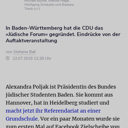
Michael Blume, Manuel Hagel,
Wolfgang Schäuble und Barbara
Traub (v.l.)
In Baden-Württemberg hat die CDU das
»Jüdische Forum« gegründet. Eindrücke von der
Auftaktveranstaltung
von
Stefanie Ball
22.07.2019 12:28 Uhr
Alexandra Poljak ist Präsidentin des Bundes
jüdischer Studenten Baden. Sie kommt aus
Hannover, hat in Heidelberg studiert und
macht jetzt ihr Referendariat an einer
Grundschule
. Vor ein paar Monaten wurde sie
zum ersten Mal auf Facebook Zielscheibe von