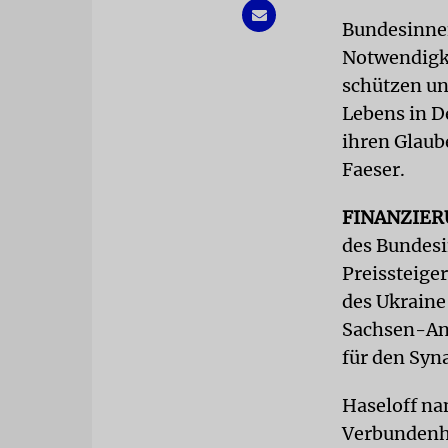
Bundesinnen
Notwendigke
schützen und
Lebens in D
ihren Glaub
Faeser.
FINANZIE
des Bundesi
Preissteige
des Ukraine
Sachsen-Anh
für den Syn
Haseloff na
Verbundenhe