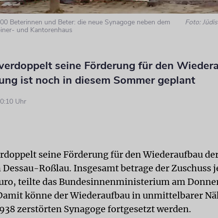
 100 Beterinnen und Beter: die neue Synagoge neben dem
Foto: Jüdi
iner- und Kantorenhaus
verdoppelt seine Förderung für den Wieder
lung ist noch in diesem Sommer geplant
0:10 Uhr
rdoppelt seine Förderung für den Wiederaufbau der
 Dessau-Roßlau. Insgesamt betrage der Zuschuss je
uro, teilte das Bundesinnenministerium am Donner
 Damit könne der Wiederaufbau in unmittelbarer Nä
38 zerstörten Synagoge fortgesetzt werden.