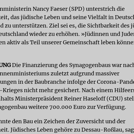
ministerin Nancy Faeser (SPD) unterstrich die
it, das jüdische Leben und seine Vielfalt in Deuts
 zu unterstützen. Ziel sei es, die Sichtbarkeit des 
eutschland wieder zu erhöhen. »Jüdinnen und Jude
en aktiv als Teil unserer Gemeinschaft leben könne
RUNG
Die Finanzierung des Synagogenbaus war na
nnenministeriums zuletzt aufgrund massiver
rungen in der Baubranche infolge der Corona-Pan
-Krieges nicht mehr gesichert. Nach einem Hilfee
alts Ministerpräsident Reiner Haseloff (CDU) stel
agogenbau weitere 700.000 Euro zur Verfügung.
nnte den Bau ein Zeichen der Zuversicht und der
it. Jüdisches Leben gehöre zu Dessau-Roßlau, sagt