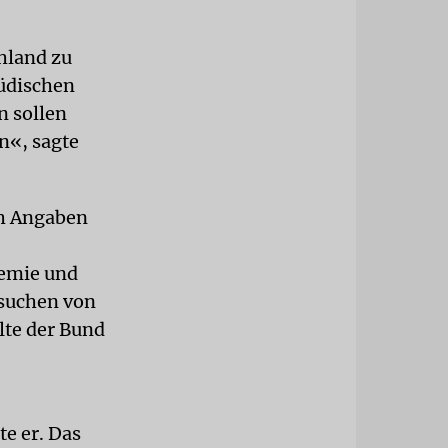
chland zu
jüdischen
n sollen
n«, sagte
ch Angaben
demie und
rsuchen von
lte der Bund
e er. Das