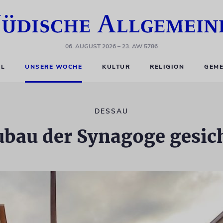
06. AUGUST 2026
– 23. AW 5786
EL
UNSERE WOCHE
KULTUR
RELIGION
GEME
DESSAU
bau der Synagoge gesic