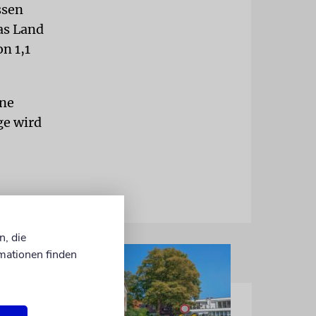
ssen
as Land
n 1,1
ine
ge wird
n, die
mationen finden