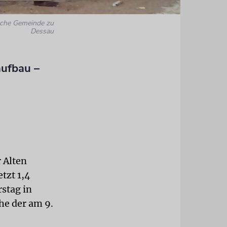
sche Gemeinde zu
Dessau
aufbau –
 Alten
tzt 1,4
stag in
he der am 9.