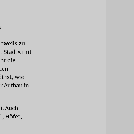
e
jeweils zu
t Stadt« mit
hr die
inen
t ist, wie
r Aufbau in
i. Auch
, Höfer,