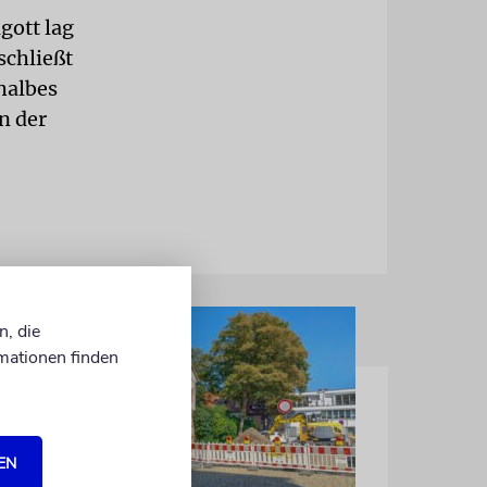
gott lag
schließt
halbes
n der
n, die
mationen finden
EN