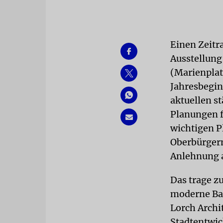
Einen Zeitr
Ausstellung
(Marienplatz
Jahresbegin
aktuellen s
Planungen f
wichtigen Pl
Oberbürgerm
Anlehnung a
Das trage z
moderne Bau
Lorch Archi
Stadtentwic