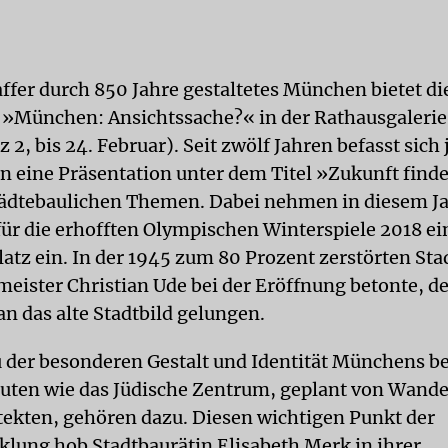
affer durch 850 Jahre gestaltetes München bietet di
 »München: Ansichtssache?« in der Rathausgalerie
 2, bis 24. Februar). Seit zwölf Jahren befasst sich 
n eine Präsentation unter dem Titel »Zukunft finde
tädtebaulichen Themen. Dabei nehmen in diesem Ja
ür die erhofften Olympischen Winterspiele 2018 e
atz ein. In der 1945 zum 80 Prozent zerstörten Stad
eister Christian Ude bei der Eröffnung betonte, de
n das alte Stadtbild gelungen.
u der besonderen Gestalt und Identität Münchens be
ten wie das Jüdische Zentrum, geplant von Wandel
tekten, gehören dazu. Diesen wichtigen Punkt der
klung hob Stadtbaurätin Elisabeth Merk in ihrer