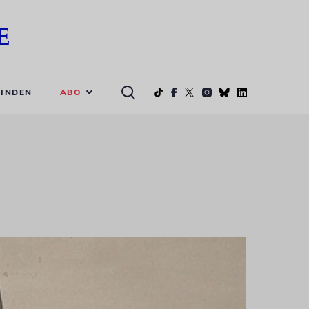
ABO
INDEN