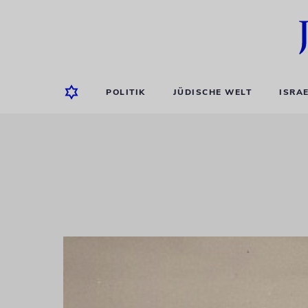
POLITIK
JÜDISCHE WELT
ISRA