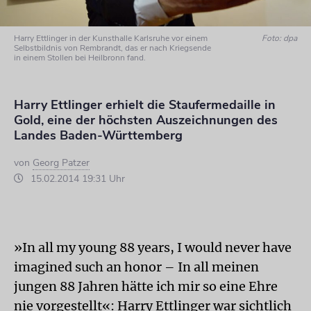
Harry Ettlinger in der Kunsthalle Karlsruhe vor einem
Foto: dpa
Selbstbildnis von Rembrandt, das er nach Kriegsende
in einem Stollen bei Heilbronn fand.
Harry Ettlinger erhielt die Staufermedaille in
Gold, eine der höchsten Auszeichnungen des
Landes Baden-Württemberg
von
Georg Patzer
15.02.2014 19:31 Uhr
»In all my young 88 years, I would never have
imagined such an honor – In all meinen
jungen 88 Jahren hätte ich mir so eine Ehre
nie vorgestellt«: Harry Ettlinger war sichtlich