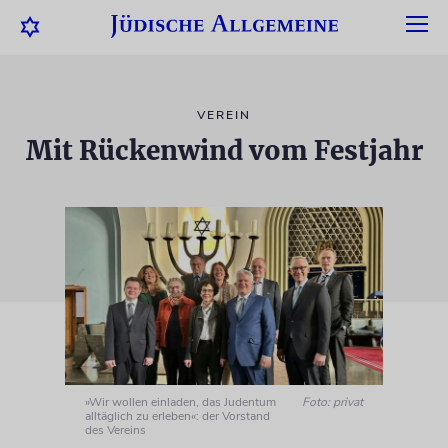
VEREIN
Mit Rückenwind vom Festjahr
»Wir wollen einladen, das Judentum
Foto: privat
alltäglich zu erleben«: der Vorstand
des Vereins