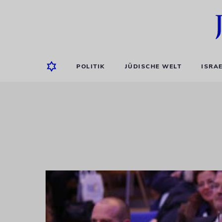
POLITIK
JÜDISCHE WELT
ISRA