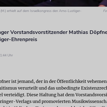
(M.) erhielt auf dem Israelkongress den Arno-Lustiger-
Fo
nger Vorstandsvorstitzender Mathias Döpfne
iger-Ehrenpreis
1:44 Uhr
fner ist jemand, der in der Öffentlichkeit vehemen
itismus verurteilt und das unbedingte Existenzrec
ael verteidigt. Diese Haltung hat dem Vorstandsvor
ringer-Verlags und promovierten Musikwissenscha