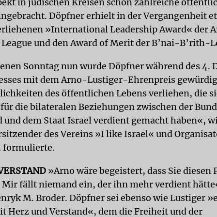
kt in jüdischen Kreisen schon zahlreiche öffentli
ngebracht. Döpfner erhielt in der Vergangenheit e
rliehenen »International Leadership Award« der A
League und den Award of Merit der B’nai-B’rith-L
enen Sonntag nun wurde Döpfner während des 4. 
esses mit dem Arno-Lustiger-Ehrenpreis gewürdigt
ichkeiten des öffentlichen Lebens verliehen, die s
für die bilateralen Beziehungen zwischen der Bun
 und dem Staat Israel verdient gemacht haben«, wi
sitzender des Vereins »I like Israel« und Organisat
 formulierte.
 VERSTAND
»Arno wäre begeistert, dass Sie diesen 
ir fällt niemand ein, der ihn mehr verdient hätte
nryk M. Broder. Döpfner sei ebenso wie Lustiger »
it Herz und Verstand«, dem die Freiheit und der