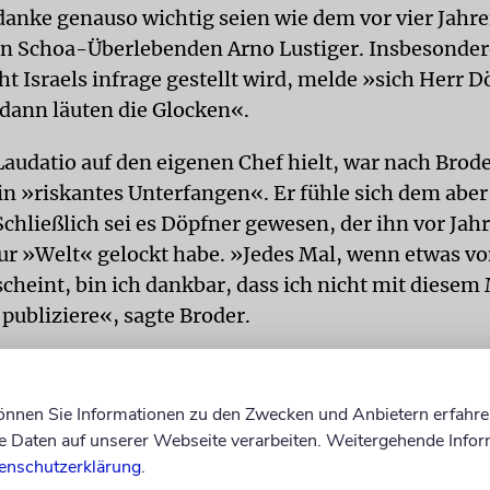
danke genauso wichtig seien wie dem vor vier Jahr
n Schoa-Überlebenden Arno Lustiger. Insbesonder
t Israels infrage gestellt wird, melde »sich Herr D
dann läuten die Glocken«.
 Laudatio auf den eigenen Chef hielt, war nach Bro
n »riskantes Unterfangen«. Er fühle sich dem abe
 Schließlich sei es Döpfner gewesen, der ihn vor Ja
ur »Welt« gelockt habe. »Jedes Mal, wenn etwas vo
scheint, bin ich dankbar, dass ich nicht mit diese
 publiziere«, sagte Broder.
e Döpfner dafür, dass er sich im Eklat um das Erdo
mermann ohne Wenn und Aber hinter den Satiriker 
können Sie Informationen zu den Zwecken und Anbietern erfahre
usspruch der evangelischen Theologin Margot Kä
Daten auf unserer Webseite verarbeiten. Weitergehende Infor
seien das Ebenbild Gottes, kritisierte Broder ebens
enschutzerklärung
.