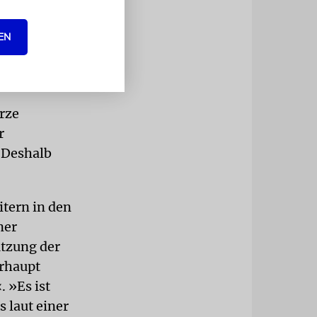
lturbesitz –
tnermuseums
EN
 Iran
er Laudatio:
rze
r
 Deshalb
itern in den
ner
tzung der
erhaupt
 »Es ist
s laut einer