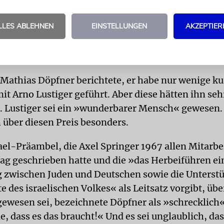
 iranischer Kunst durch die Stiftung Preußischer Ku
 habe sich der Generaldirektor des Teheraner Par
LLES ABLEHNEN
EINSTELLUNGEN
AKZEPTIER
semitischen Holocaust-Karikaturenwettbewerb im
»Denken Sie daran«, warnte Broder zum Schluss sein
geht weiter!«
Mathias Döpfner berichtete, er habe nur wenige ku
it Arno Lustiger geführt. Aber diese hätten ihn seh
. Lustiger sei ein »wunderbarer Mensch« gewesen.
h über diesen Preis besonders.
rael-Präambel, die Axel Springer 1967 allen Mitarbe
rag geschrieben hatte und die »das Herbeiführen ei
zwischen Juden und Deutschen sowie die Unterstü
e des israelischen Volkes« als Leitsatz vorgibt, üb
ewesen sei, bezeichnete Döpfner als »schrecklich«.
, dass es das braucht!« Und es sei unglaublich, das