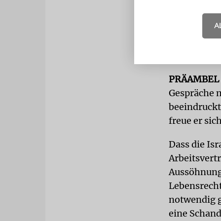
Ausstellung
schließlich
A
an dem anti
beteiligt. 
»Der Kampf 
PRÄAMBEL
Gespräche m
beeindruckt
freue er sic
Dass die Is
Arbeitsvert
Aussöhnung 
Lebensrecht
notwendig g
eine Schande