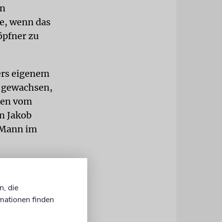
en
e, wenn das
öpfner zu
ders eigenem
r gewachsen,
hren vom
n Jakob
m Mann im
gan-Gedicht
gestellt
n, die
ßmann, auch
mationen finden
o wie die