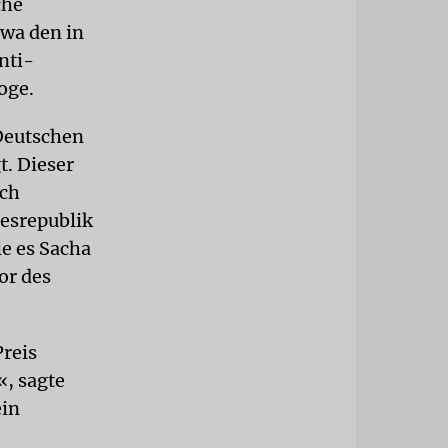
che
twa den in
nti-
oge.
Deutschen
. Dieser
ich
desrepublik
e es Sacha
or des
Preis
«, sagte
ein