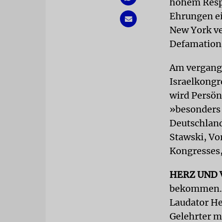
hohem Respe
Ehrungen ei
New York ve
Defamation 
Am vergang
Israelkongr
wird Persönl
»besonders 
Deutschland
Stawski, Vor
Kongresses,
HERZ UND
bekommen. M
Laudator He
Gelehrter m