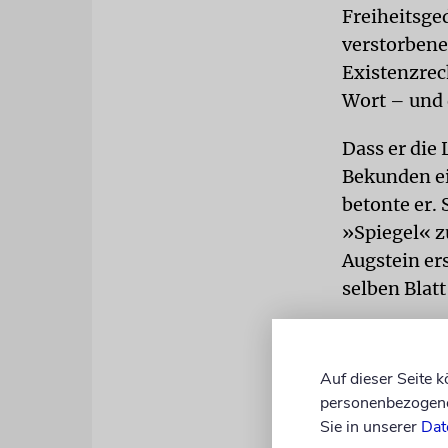
Freiheitsge
verstorbene
Existenzrech
Wort – und 
Dass er die
Bekunden ei
betonte er.
»Spiegel« z
Augstein er
selben Blatt
Broder lobt
von Jan Böh
Auf dieser Seite 
habe. Den A
personenbezogene 
Terroristen 
Sie in unserer
Dat