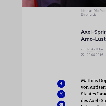
Mathias Döpfner 
Ehrenpreis.
Axel-Spri
Arno-Lust
von
Rivka Kibel
20.06.2016 1
Mathias Döp
von Antisem
Staates Isr
des Axel-Sp