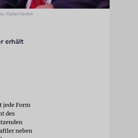
to: Rafael Herlich
r erhält
t jede Form
ht des
sitzenden
ftler neben