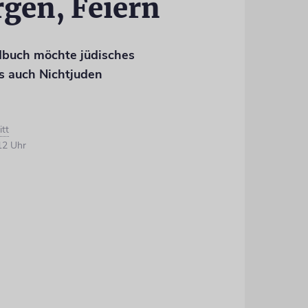
rgen, Feiern
dbuch möchte jüdisches
s auch Nichtjuden
itt
12 Uhr