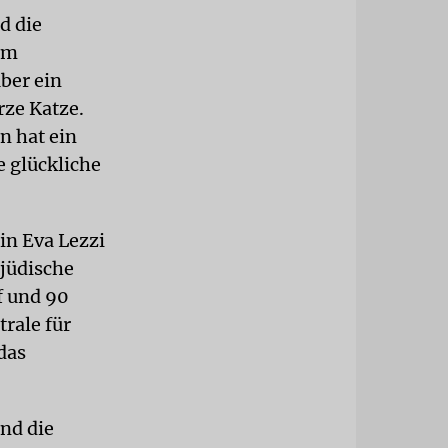
d die
im
ber ein
rze Katze.
en hat ein
e glückliche
in Eva Lezzi
 jüdische
f und 90
trale für
das
nd die