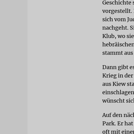
Geschichte 
vorgestellt.
sich vom Ju
nachgeht. Si
Klub, wo sie
hebräischen
stammt aus 
Dann gibt e
Krieg in der
aus Kiew st
einschlagen
wünscht sic
Auf den näc
Park. Er hat
oft mit ein