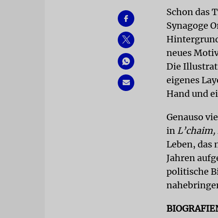
Schon das Ti
Synagoge Or
Hintergrund
neues Motiv 
Die Illustra
eigenes Layo
Hand und ei
Genauso viel
in
L’chaim, 
Leben, das 
Jahren aufge
politische 
nahebringe
BIOGRAFI