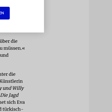
en in
ichkeit, die
EN
hen und
über die
 zu müssen.«
 und
ter die
 Künstlerin
ly und Willy
Die Jagd
et sich Eva
d türkisch-