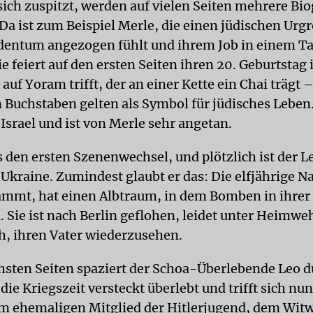
sich zuspitzt, werden auf vielen Seiten mehrere Bio
 Da ist zum Beispiel Merle, die einen jüdischen Urg
dentum angezogen fühlt und ihrem Job in einem T
e feiert auf den ersten Seiten ihren 20. Geburtstag
 auf Yoram trifft, der an einer Kette ein Chai trägt –
 Buchstaben gelten als Symbol für jüdisches Lebe
Israel und ist von Merle sehr angetan.
s den ersten Szenenwechsel, und plötzlich ist der L
 Ukraine. Zumindest glaubt er das: Die elfjährige Na
ammt, hat einen Albtraum, in dem Bomben in ihrer
. Sie ist nach Berlin geflohen, leidet unter Heimwe
h, ihren Vater wiederzusehen.
hsten Seiten spaziert der Schoa-Überlebende Leo 
 die Kriegszeit versteckt überlebt und trifft sich nu
em ehemaligen Mitglied der Hitlerjugend, dem Witw