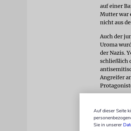
auf einer Ba
Mutter war 
nicht aus d
Auch der ju
Uroma wurde
der Nazis. 
schließlich
antisemitis
Angreifer an
Protagonist
THEMEN
Ob
Handlung üb
Auf dieser Seite 
Yoram wiede
personenbezogene 
verabreden 
Sie in unserer
Dat