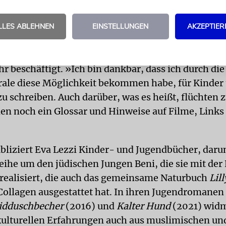
ch Berlin kamen. »Die Geschichten und alle Person
ein sind fiktiv, wenn auch inspiriert von der Wirkl
LLES ABLEHNEN
EINSTELLUNGEN
AKZEPTIER
umgibt«, so Lezzi.
he Angriffskrieg habe sie in den vergangenen Woc
r beschäftigt. »Ich bin dankbar, dass ich durch die
ale diese Möglichkeit bekommen habe, für Kinder 
u schreiben. Auch darüber, was es heißt, flüchten
 noch ein Glossar und Hinweise auf Filme, Links
ubliziert Eva Lezzi Kinder- und Jugendbücher, darun
eihe um den jüdischen Jungen Beni, die sie mit der
ealisiert, die auch das gemeinsame Naturbuch
Lil
Collagen ausgestattet hat. In ihren Jugendromanen
idduschbecher
(2016) und
Kalter Hund
(2021) widm
kulturellen Erfahrungen auch aus muslimischen un