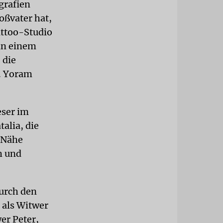
grafien
roßvater hat,
attoo-Studio
 in einem
 die
n. Yoram
eser im
talia, die
 Nähe
h und
durch den
n als Witwer
er Peter,