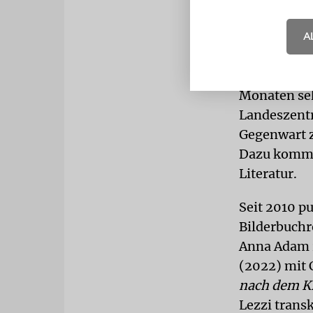
Russland na
diesem Büchl
A
uns täglich 
Der russisc
Monaten seh
Landeszentr
Gegenwart z
Dazu kommen
Literatur.
Seit 2010 p
Bilderbuchr
Anna Adam r
(2022) mit 
nach dem K
Lezzi trans