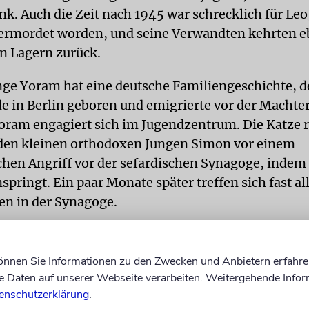
nk. Auch die Zeit nach 1945 war schrecklich für Leo
ermordet worden, und seine Verwandten kehrten e
en Lagern zurück.
nge Yoram hat eine deutsche Familiengeschichte, d
 in Berlin geboren und emigrierte vor der Machte
Yoram engagiert sich im Jugendzentrum. Die Katze r
 den kleinen orthodoxen Jungen Simon vor einem
chen Angriff vor der sefardischen Synagoge, indem 
springt. Ein paar Monate später treffen sich fast al
en in der Synagoge.
wohl viele Themen nur angerissen werden, bleibt 
ersichtlich, und der Leser fiebert mit, ob sich Mer
können Sie Informationen zu den Zwecken und Anbietern erfahre
rfinden und ob sich Natalia weiter mit dem russi
Daten auf unserer Webseite verarbeiten. Weitergehende Infor
darf, dessen Eltern als sogenannte Kontingentflüch
enschutzerklärung
.