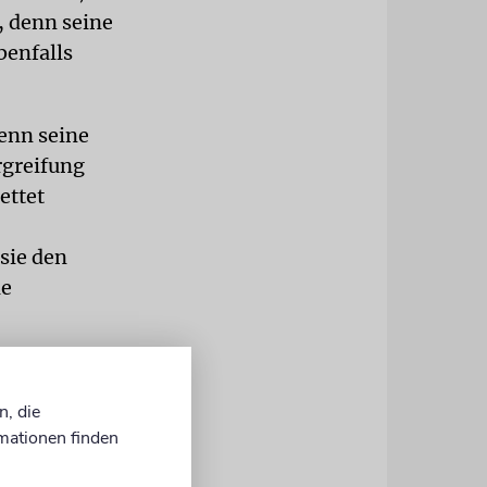
, denn seine
benfalls
enn seine
rgreifung
ettet
sie den
le
die
le und
n, die
schen Freund
mationen finden
tlinge aus