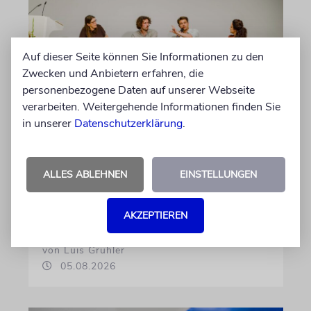
Auf dieser Seite können Sie Informationen zu den
Zwecken und Anbietern erfahren, die
personenbezogene Daten auf unserer Webseite
verarbeiten. Weitergehende Informationen finden Sie
in unserer
Datenschutzerklärung
.
GESCHICHTE
Bedrohlich aktuell
ALLES ABLEHNEN
EINSTELLUNGEN
Ein Forschungsprojekt von NS-Dokuzentrum
und Lenbachhaus untersucht, wie völkische
Gedanken vor dem Ersten Weltkrieg wirkten
AKZEPTIEREN
von Luis Gruhler
05.08.2026