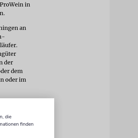
 ProWein in
n.
ningen an
h-
läufer.
ngüter
n der
 oder dem
an oder im
achen. »Wir
phäre im
n, die
chnamigen
mationen finden
uns die
. Eine