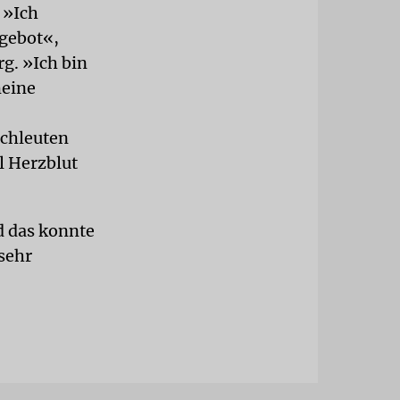
 »Ich
ngebot«,
g. »Ich bin
meine
achleuten
l Herzblut
d das konnte
 sehr