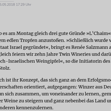
.05.2018 17:29 Uhr
ab es am Montag gleich drei gute Gründe »L’Chaim«
em edlen Tropfen anzustoßen. »Schließlich wurde 
Staat Israel gegründet«, bringt es Renée Salzmann 
leich feiern wir zehn Jahre Twin Wineries und dar
sch-Israelischen Weingipfel«, so die Initiatorin de
tolz.
ch ist ihr Konzept, das sich ganz an dem Erfolgsmo
erschaften orientiert, aufgegangen: Winzer aus De
tun sich zusammen, um voneinander zu lernen, ge
rer Weine zu steigern und ganz nebenbei das Land u
anderen kennenzulernen.