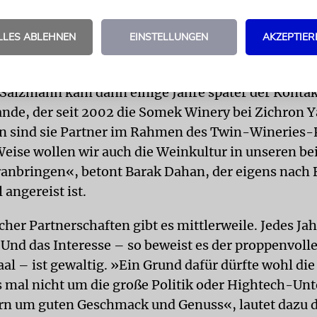
n mir arbeitete bei dem Unternehmen und brachte 
LLES ABLEHNEN
EINSTELLUNGEN
AKZEPTIER
mal hinzufahren und auch die Weingüter vor Ort zu 
haben wir gemacht.«
Salzmann kam dann einige Jahre später der Kontak
nde, der seit 2002 die Somek Winery bei Zichron 
un sind sie Partner im Rahmen des Twin-Wineries
Weise wollen wir auch die Weinkultur in unseren be
anbringen«, betont Barak Dahan, der eigens nach 
angereist ist.
cher Partnerschaften gibt es mittlerweile. Jedes 
 Und das Interesse – so beweist es der proppenvoll
al – ist gewaltig. »Ein Grund dafür dürfte wohl die
es mal nicht um die große Politik oder Hightech-U
rn um guten Geschmack und Genuss«, lautet dazu d