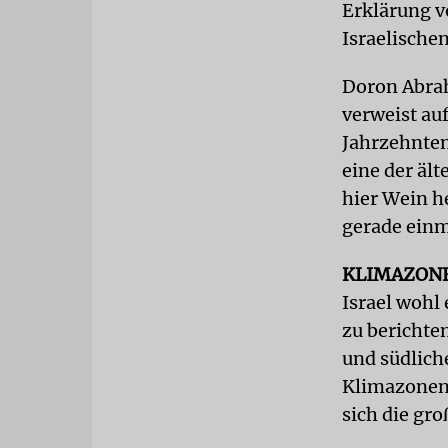
Erklärung v
Israelische
Doron Abrah
verweist auf
Jahrzehnten 
eine der äl
hier Wein he
gerade einm
KLIMAZON
Israel wohl
zu berichte
und südlich
Klimazonen.
sich die gr