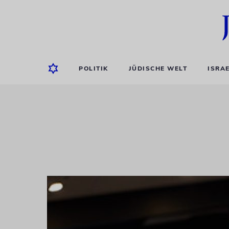
POLITIK
JÜDISCHE WELT
ISRA