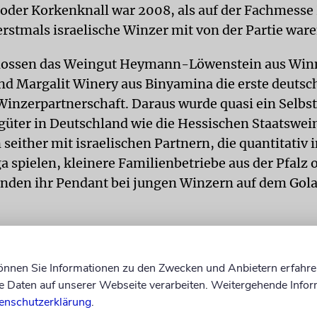
 oder Korkenknall war 2008, als auf der Fachmesse
erstmals israelische Winzer mit von der Partie ware
lossen das Weingut Heymann-Löwenstein aus Win
nd Margalit Winery aus Binyamina die erste deutsc
 Winzerpartnerschaft. Daraus wurde quasi ein Selbst
üter in Deutschland wie die Hessischen Staatswei
seither mit israe­lischen Partnern, die quantitativ i
ga spielen, kleinere Familienbetriebe aus der Pfalz
nden ihr Pendant bei jungen Winzern auf dem Gol
hmal sind es aber auch Zufälle, sie zu »Twins« m
hr 2006 das erste Mal in Israel und von der Atmos
können Sie Informationen zu den Zwecken und Anbietern erfahre
 begeistert«, erinnert sich Inge Eymann vom glei
Daten auf unserer Webseite verarbeiten. Weitergehende Infor
der Pfalz. Der Grund: »Zwei Jahre zuvor hatten wir 
enschutzerklärung
.
sanlage eines israelischen Herstellers angeschafft