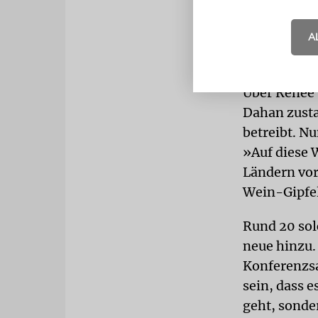
Freundin vo
A
Idee, doch 
Genau das 
Über Renée 
Dahan zusta
betreibt. N
»Auf diese 
Ländern vor
Wein-Gipfel 
Rund 20 sol
neue hinzu.
Konferenzsa
sein, dass 
geht, sonde