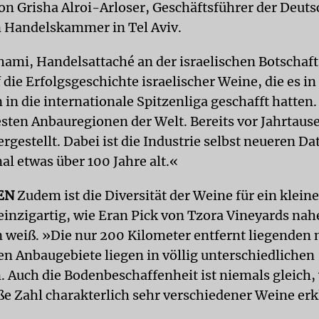
on Grisha Alroi-Arloser, Geschäftsführer der Deut
n Handelskammer in Tel Aviv.
ami, Handelsattaché an der israelischen Botschaft 
 die Erfolgsgeschichte israelischer Weine, die es in
in die internationale Spitzenliga geschafft hatten. 
testen Anbauregionen der Welt. Bereits vor Jahrtau
rgestellt. Dabei ist die Industrie selbst neueren D
al etwas über 100 Jahre alt.«
EN
Zudem ist die Diversität der Weine für ein klein
 einzigartig, wie Eran Pick von Tzora Vineyards na
n weiß. »Die nur 200 Kilometer entfernt liegenden 
en Anbaugebiete liegen in völlig unterschiedlichen
 Auch die Bodenbeschaffenheit ist niemals gleich
oße Zahl charakterlich sehr verschiedener Weine erk