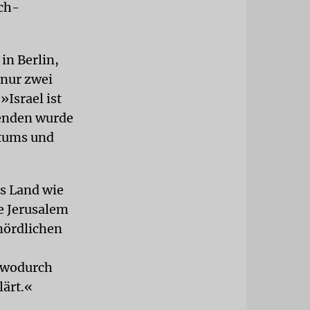
sch-
in Berlin,
 nur zwei
»Israel ist
senden wurde
atums und
es Land wie
he Jerusalem
nördlichen
, wodurch
lärt.«