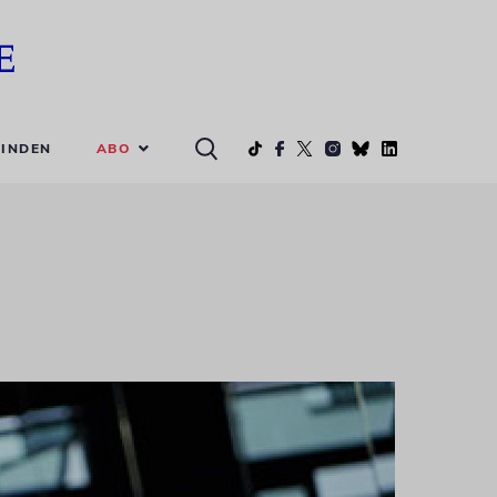
ABO
INDEN