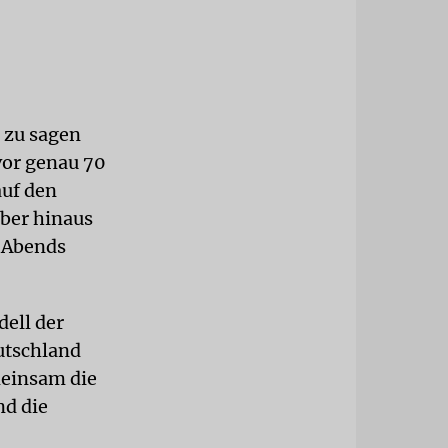
 zu sagen
vor genau 70
auf den
über hinaus
s Abends
dell der
utschland
meinsam die
nd die