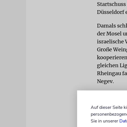
Startschuss
Düsseldorf 
Damals sch
der Mosel u
israelische
Große Weing
kooperieren 
gleichen Li
Rheingau fa
Negev.
TWINS
Manc
waren im Ja
Auf dieser Seite 
Land sofort
personenbezogene 
Weingut in 
Sie in unserer
Dat
Bewässerung