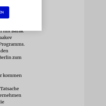
uns auf die
EN
besichtigen.
t mit Barak
Yaakov
-Programms.
iden
Berlin zum
Jahr kommen
e
 Tatsache
nternehmen
ie