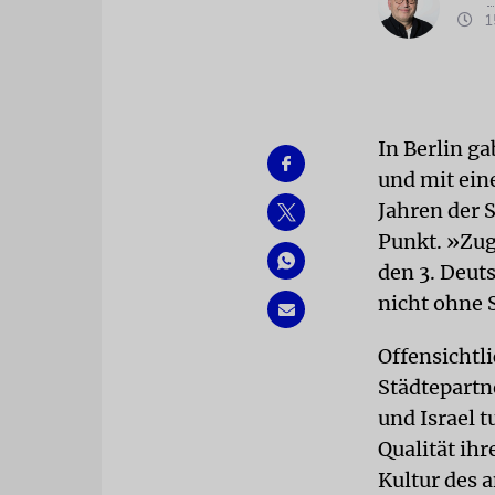
15
In Berlin g
und mit ein
Jahren der 
Punkt. »Zug
den 3. Deut
nicht ohne S
Offensichtli
Städtepartn
und Israel 
Qualität ih
Kultur des 