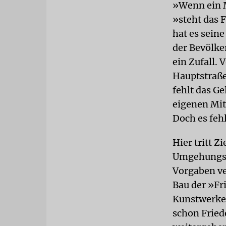
»Wenn ein M
»steht das 
hat es seine
der Bevölke
ein Zufall.
Hauptstraße
fehlt das G
eigenen Mit
Doch es feh
Hier tritt Z
Umgehungsst
Vorgaben ve
Bau der »Fr
Kunstwerke 
schon Fried