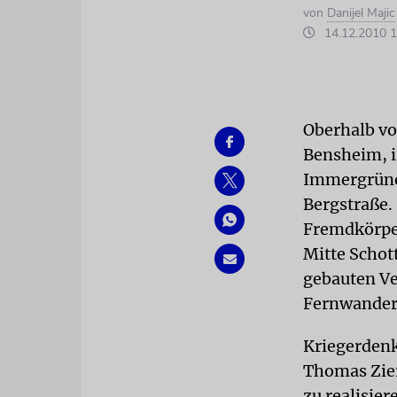
von
Danijel Majic
14.12.2010 1
Oberhalb vo
Bensheim, i
Immergrüne
Bergstraße. 
Fremdkörper
Mitte Schot
gebauten Ve
Fernwanderw
Kriegerdenk
Thomas Zier
zu realisie