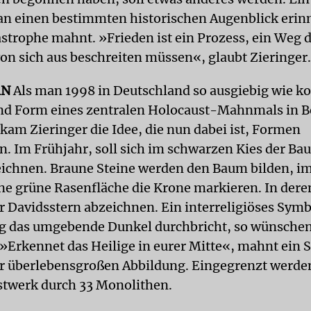
an einen bestimmten historischen Augenblick erin
astrophe mahnt. »Frieden ist ein Prozess, ein Weg 
n sich aus beschreiten müssen«, glaubt Zieringer.
RN
Als man 1998 in Deutschland so ausgiebig wie k
nd Form eines zentralen Holocaust-Mahnmals in B
 kam Zieringer die Idee, die nun dabei ist, Formen
 Im Frühjahr, soll sich im schwarzen Kies der Ba
ichnen. Braune Steine werden den Baum bilden, i
eine grüne Rasenfläche die Krone markieren. In der
r Davidsstern abzeichnen. Ein interreligiöses Symbo
g das umgebende Dunkel durchbricht, so wünschen 
. »Erkennet das Heilige in eurer Mitte«, mahnt ein
r überlebensgroßen Abbildung. Eingegrenzt werden
twerk durch 33 Monolithen.