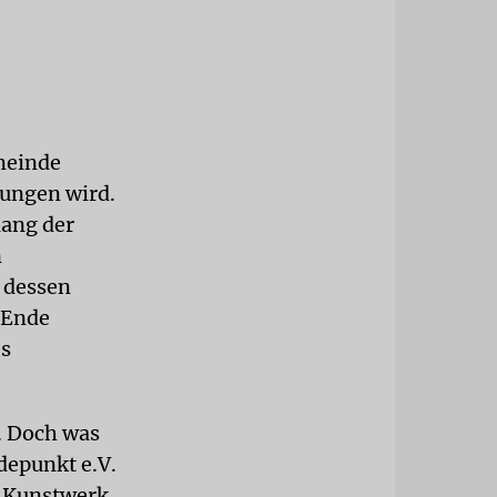
meinde
sungen wird.
ang der
n
n dessen
u Ende
es
. Doch was
depunkt e.V.
n Kunstwerk,