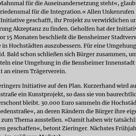
ahnmal für die Auseinandersetzung steht«, glaubt
Friedensmal für die Integration.« Allen Unkenrufen
 Initiative geschafft, ihr Projekt zu verwirklichen u
rung Akzeptanz zu finden. Geholfen hat der Initiati
 Vor 15 Monaten beschließt die Bensheimer Stadtver
 in Hochstädten auszubessern. Für eine Umgehung
eld. Bald schon schließen sich Bürger zusammen, u
teln eine Umgehung in die Bensheimer Innenstadt 
lt an einem Trägerverein.
ieringers Initiative auf den Plan. Kurzerhand wird a
raße ein Kunstprojekt, so dass sie von baurechtli
rschont bleibt. 30.000 Euro sammeln die Hochstäd
iedenstraße«, an deren Rändern die Bürger ihre ei
zum Thema ausstellen. »Damit haben wir tatsächl
en geschaffen«, betont Zieringer. Nächstes Frühjahr