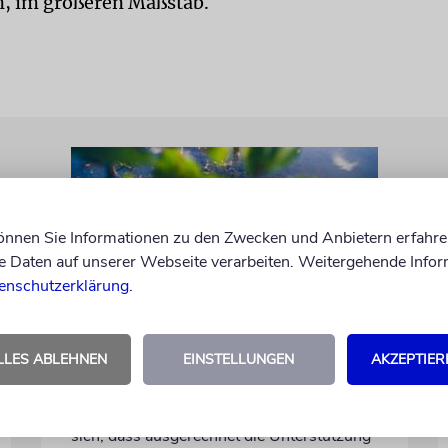
, im größeren Maßstab.
können Sie Informationen zu den Zwecken und Anbietern erfahre
Daten auf unserer Webseite verarbeiten. Weitergehende Infor
enschutzerklärung
.
REFORM
LLES ABLEHNEN
EINSTELLUNGEN
AKZEPTIER
Hilfe im Alltag
Familien mit behinderten Kindern sorgen
sich, dass ausgerechnet die Unterstützung