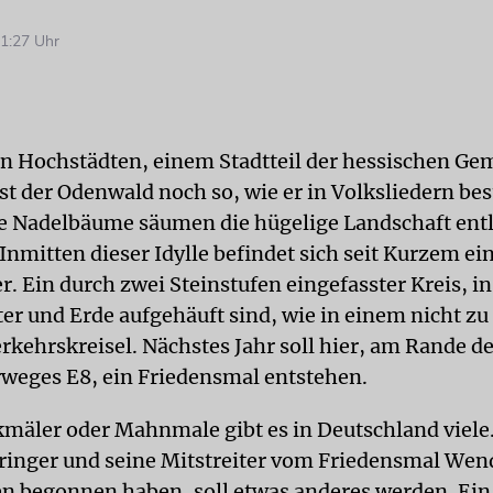
1:27 Uhr
n Hochstädten, einem Stadtteil der hessischen Ge
st der Odenwald noch so, wie er in Volksliedern be
 Nadelbäume säumen die hügelige Landschaft entl
Inmitten dieser Idylle befindet sich seit Kurzem ei
. Ein durch zwei Steinstufen eingefasster Kreis, i
ter und Erde aufgehäuft sind, wie in einem nicht z
rkehrskreisel. Nächstes Jahr soll hier, am Rande d
eges E8, ein Friedensmal entstehen.
mäler oder Mahnmale gibt es in Deutschland viele
inger und seine Mitstreiter vom Friedensmal Wen
ren begonnen haben, soll etwas anderes werden. Ei