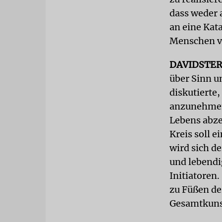
dass weder 
an eine Kat
Menschen vo
DAVIDSTE
über Sinn u
diskutierte,
anzunehmen.
Lebens abze
Kreis soll 
wird sich de
und lebendi
Initiatoren
zu Füßen de
Gesamtkuns