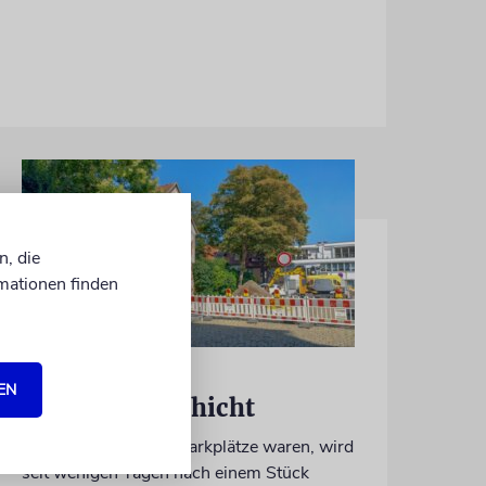
n, die
mationen finden
ERFURT
EN
Schicht um Schicht
Dort, wo eben noch Parkplätze waren, wird
seit wenigen Tagen nach einem Stück