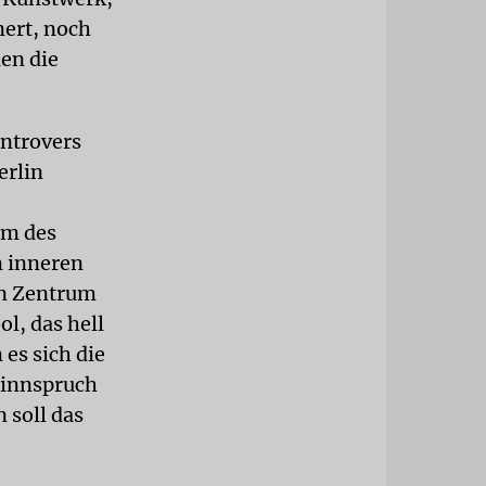
nert, noch
den die
ontrovers
erlin
um des
m inneren
en Zentrum
l, das hell
es sich die
 Sinnspruch
 soll das