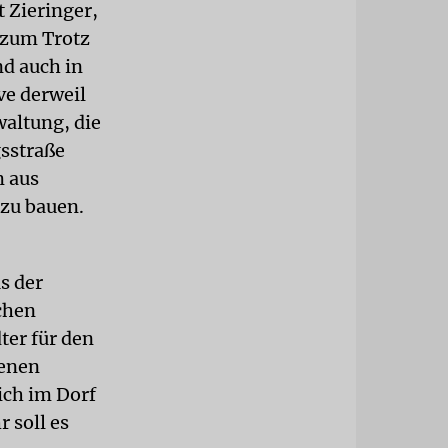
 Zieringer,
 zum Trotz
nd auch in
ve derweil
waltung, die
sstraße
m aus
zu bauen.
us der
chen
ter für den
genen
ich im Dorf
 soll es