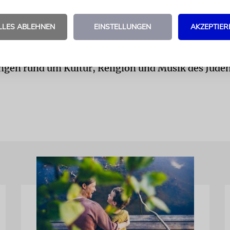
ersicht dieser Menschen gewesen sein, die trotz de
en, das sie erlebt hatten, dennoch hier die jüdisch
LLES ABLEHNEN
EINSTELLUNGEN
AKZEPTIER
auten.«
ochen bieten bis zum 15. November zahlreiche
ngen rund um Kultur, Religion und Musik des Jud