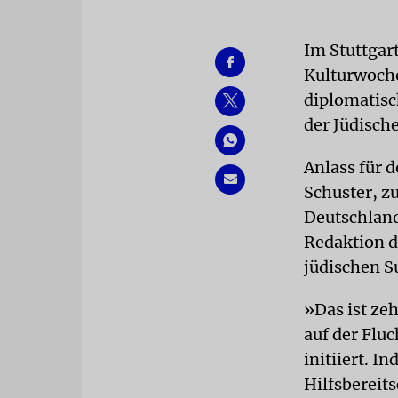
Im Stuttgar
Kulturwoche
diplomatisc
der Jüdische
Anlass für d
Schuster, zu
Deutschland
Redaktion d
jüdischen S
»Das ist ze
auf der Flu
initiiert. I
Hilfsbereit