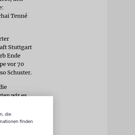
e:
chai Tenné
rter
ft Stuttgart
arb Ende
pe vor 70
so Schuster.
die
ten wir es
len
n, die
mationen finden
s der Mut