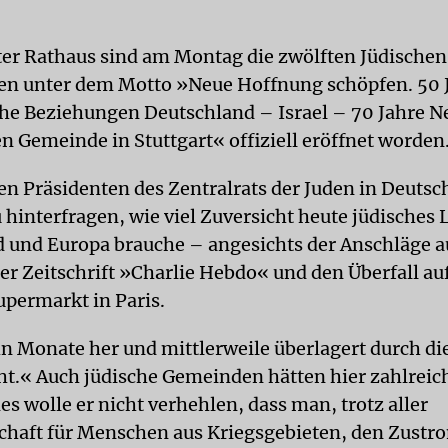
ter Rathaus sind am Montag die zwölften Jüdischen
n unter dem Motto »Neue Hoffnung schöpfen. 50 
he Beziehungen Deutschland – Israel – 70 Jahre 
n Gemeinde in Stuttgart« offiziell eröffnet worden
en Präsidenten des Zentralrats der Juden in Deutsc
 hinterfragen, wie viel Zuversicht heute jüdisches 
 und Europa brauche – angesichts der Anschläge au
er Zeitschrift »Charlie Hebdo« und den Überfall au
upermarkt in Paris.
hn Monate her und mittlerweile überlagert durch d
cht.« Auch jüdische Gemeinden hätten hier zahlreic
ndes wolle er nicht verhehlen, dass man, trotz aller
schaft für Menschen aus Kriegsgebieten, den Zustr