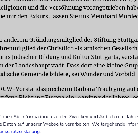
Religionen und die Versöhnung vorangetrieben hab
ie mir den Exkurs, lassen Sie uns Meinhard Morde
r anderem Gründungsmitglied der Stiftung Stuttga
hrenmitglied der Christlich-Islamischen Gesellscha
ums Jüdischer Bildung und Kultur Stuttgarts, verst
n der Landeshauptstadt. Dass dort eine kleine Grup
Jüdische Gemeinde bildete, sei Wunder und Vorbild, 
RGW-Vorstandssprecherin Barbara Traub ging auf 
ströme Richtung Europa ein: »Anfang des Jahres leg
nten wir nicht ahnen, wie uns die Ereignisse einho
können Sie Informationen zu den Zwecken und Anbietern erfahre
Daten auf unserer Webseite verarbeiten. Weitergehende Infor
 zurück in die 50er-Jahre Stuttgarts: »Wie groß mus
enschutzerklärung
.