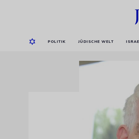
POLITIK
JÜDISCHE WELT
ISRA