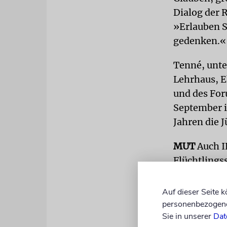
Dialog der 
»Erlauben S
gedenken.«
Tenné, unte
Lehrhaus, E
und des For
September i
Jahren die 
MUT
Auch I
Flüchtlings
fest, da kon
würden.«
Auf dieser Seite 
personenbezogene 
Sie blickte
Sie in unserer
Dat