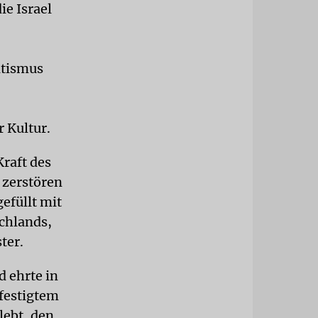
e Israel
itismus
 Kultur.
raft des
 zerstören
efüllt mit
schlands,
ter.
d ehrte in
festigtem
lebt, den