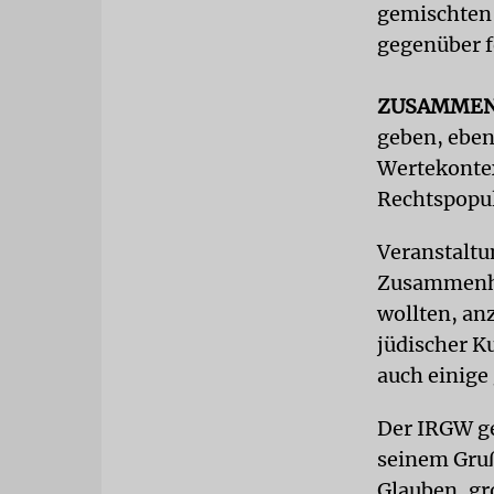
gemischten 
gegenüber f
ZUSAMME
geben, eben
Wertekontex
Rechtspopul
Veranstaltu
Zusammenhal
wollten, an
jüdischer K
auch einige
Der IRGW ge
seinem Gru
Glauben, gr