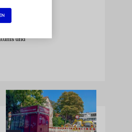
s
e Gemeinde
EN
entums und