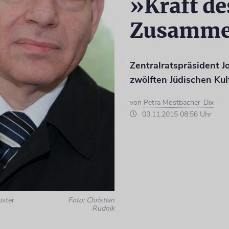
»Kraft de
Zusamme
Zentralratspräsident J
zwölften Jüdischen Ku
von
Petra Mostbacher-Dix
03.11.2015 08:56 Uhr
uster
Foto: Christian
Rudnik