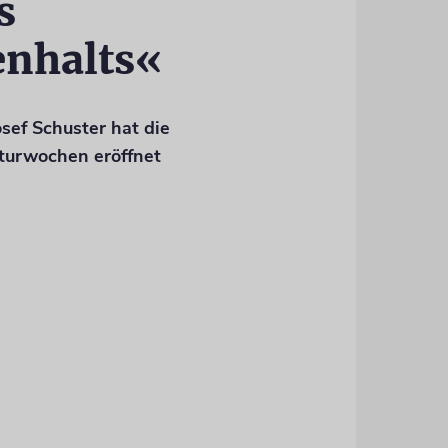
s
nhalts«
osef Schuster hat die
lturwochen eröffnet