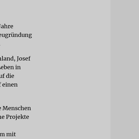
Jahre
Neugründung
.
hland, Josef
Leben in
f die
f einen
ie Menschen
he Projekte
om mit