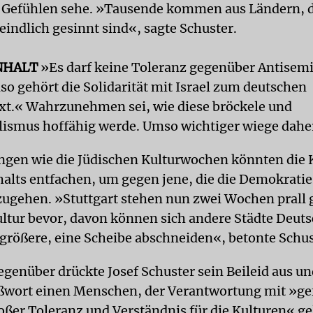
Gefühlen sehe. »Tausende kommen aus Ländern, di
eindlich gesinnt sind«, sagte Schuster.
NHALT
»Es darf keine Toleranz gegenüber Antisem
so gehört die Solidarität mit Israel zum deutschen
t.« Wahrzunehmen sei, wie diese bröckele und
ismus hoffähig werde. Umso wichtiger wiege daher
ngen wie die Jüdischen Kulturwochen könnten die K
ts entfachen, um gegen jene, die die Demokratie
zugehen. »Stuttgart stehen nun zwei Wochen prall g
ultur bevor, davon können sich andere Städte Deut
 größere, eine Scheibe abschneiden«, betonte Schus
genüber drückte Josef Schuster sein Beileid aus un
ßwort einen Menschen, der Verantwortung mit »ge
oßer Toleranz und Verständnis für die Kulturen« ge