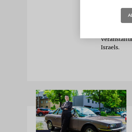
und die Zuv
Schrecklich
A
wieder aufb
Die Kulturw
Veranstaltu
Israels.