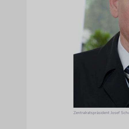
Zentralratspräsident Josef Sch