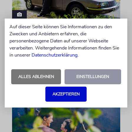
Auf dieser Seite können Sie Informationen zu den
PORTRÄT
Zwecken und Anbietern erfahren, die
Stil auf Rädern
personenbezogene Daten auf unserer Webseite
Der Swing-Musiker Andrej Hermlin sammelt
verarbeiten. Weitergehende Informationen finden Sie
Oldtimer – und fährt sie, statt sie nur in der
in unserer
Datenschutzerklärung
.
Garage zu bewundern. Ein Besuch in Pankow
ALLES ABLEHNEN
EINSTELLUNGEN
von Imanuel Marcus
06.08.2026
AKZEPTIEREN