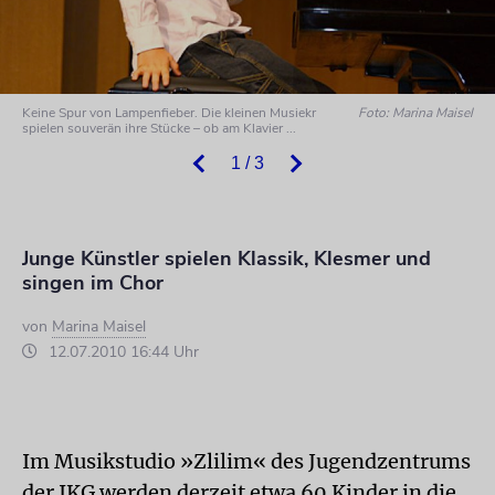
Keine Spur von Lampenfieber. Die kleinen Musiekr
Foto: Marina Maisel
spielen souverän ihre Stücke – ob am Klavier ...
1 / 3
Junge Künstler spielen Klassik, Klesmer und
singen im Chor
von
Marina Maisel
12.07.2010 16:44 Uhr
Im Musikstudio »Zlilim« des Jugendzentrums
der IKG werden derzeit etwa 60 Kinder in die