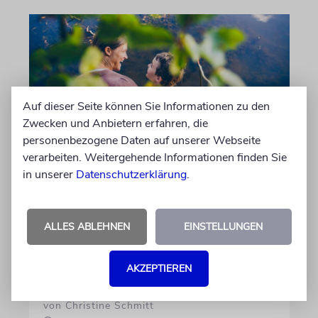
Auf dieser Seite können Sie Informationen zu den
Zwecken und Anbietern erfahren, die
personenbezogene Daten auf unserer Webseite
verarbeiten. Weitergehende Informationen finden Sie
REFORM
in unserer
Datenschutzerklärung
.
Hilfe im Alltag
Familien mit behinderten Kindern sorgen sich,
ALLES ABLEHNEN
EINSTELLUNGEN
dass ausgerechnet die Unterstützung gekürzt
wird, die ihnen ein selbstbestimmtes Leben
ermöglicht
AKZEPTIEREN
von Christine Schmitt