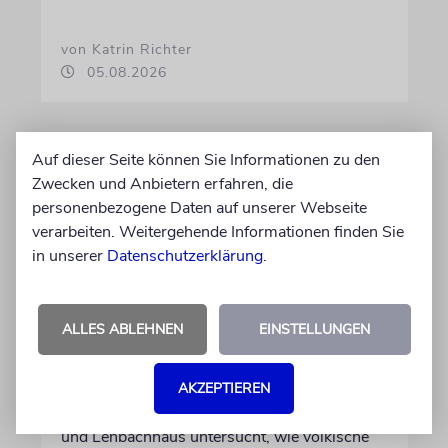
von Katrin Richter
05.08.2026
Auf dieser Seite können Sie Informationen zu den
Zwecken und Anbietern erfahren, die
personenbezogene Daten auf unserer Webseite
verarbeiten. Weitergehende Informationen finden Sie
in unserer
Datenschutzerklärung
.
ALLES ABLEHNEN
EINSTELLUNGEN
GESCHICHTE
Bedrohlich aktuell
AKZEPTIEREN
Ein Forschungsprojekt von NS-Dokuzentrum
und Lenbachhaus untersucht, wie völkische