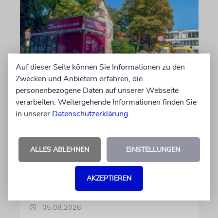
Auf dieser Seite können Sie Informationen zu den
Zwecken und Anbietern erfahren, die
personenbezogene Daten auf unserer Webseite
ERFURT
verarbeiten. Weitergehende Informationen finden Sie
in unserer
Datenschutzerklärung
.
Schicht um Schicht
Dort, wo eben noch Parkplätze waren, wird
seit wenigen Tagen nach einem Stück
ALLES ABLEHNEN
EINSTELLUNGEN
jüdischer Geschichte gegraben. Erst mit dem
Bagger, dann von Hand
AKZEPTIEREN
von Katrin Richter
05.08.2026