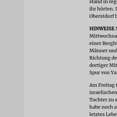
stand in re
ihr hörten.
Oberstdorf 
HINWEISE
Mittwochna
einer Bergh
Männer und 
Richtung de
dortiger Mit
Spur von Ya
Am Freitag 
israelische
Tochter zu 
habe noch a
letztes Leb