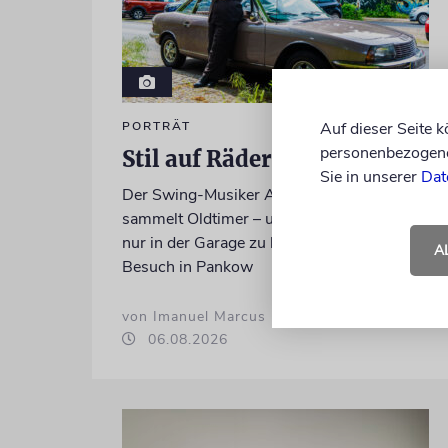
PORTRÄT
Auf dieser Seite 
personenbezogene 
Stil auf Rädern
Sie in unserer
Dat
Der Swing-Musiker Andrej Hermlin
sammelt Oldtimer – und fährt sie, statt sie
nur in der Garage zu bewundern. Ein
A
Besuch in Pankow
von Imanuel Marcus
06.08.2026