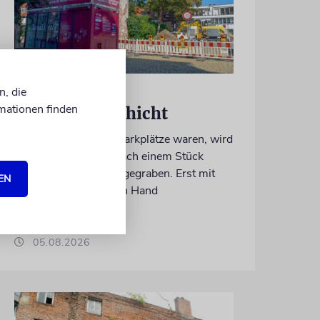
ERFURT
n, die
mationen finden
Schicht um Schicht
Dort, wo eben noch Parkplätze waren, wird
seit wenigen Tagen nach einem Stück
jüdischer Geschichte gegraben. Erst mit
EN
dem Bagger, dann von Hand
von Katrin Richter
05.08.2026