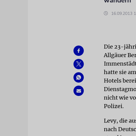
wandern
16.09.2013 1
Die 23-jähr
Allgäuer Be
Immenstädte
hatte sie a
Hotels bere
Dienstagmor
nicht wie v
Polizei.
Levy, die a
nach Deutsc