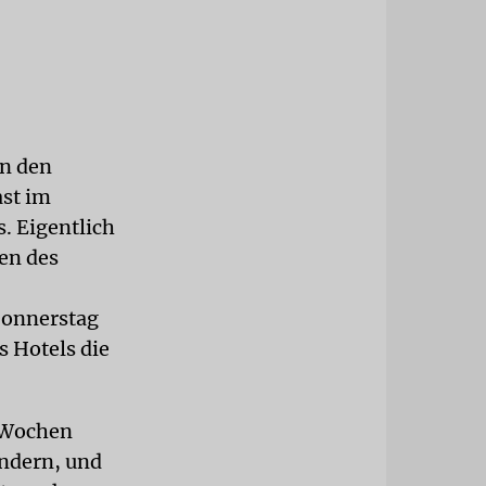
in den
ast im
. Eigentlich
en des
Donnerstag
s Hotels die
i Wochen
andern, und