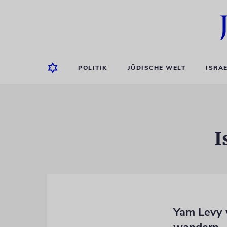
POLITIK
JÜDISCHE WELT
ISRA
I
Yam Levy w