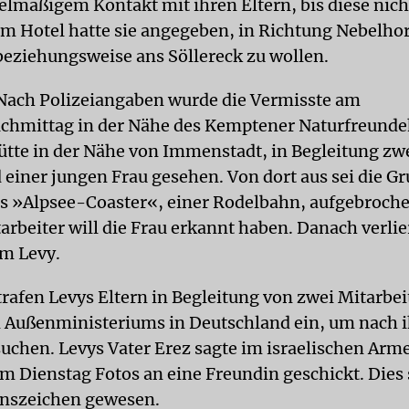
gelmäßigem Kontakt mit ihren Eltern, bis diese nic
 Im Hotel hatte sie angegeben, in Richtung Nebelho
beziehungsweise ans Söllereck zu wollen.
Nach Polizeiangaben wurde die Vermisste am
chmittag in der Nähe des Kemptener Naturfreunde
ütte in der Nähe von Immenstadt, in Begleitung zw
einer jungen Frau gesehen. Von dort aus sei die Gr
s »Alpsee-Coaster«, einer Rodelbahn, aufgebroche
arbeiter will die Frau erkannt haben. Danach verlier
m Levy.
trafen Levys Eltern in Begleitung von zwei Mitarbei
n Außenministeriums in Deutschland ein, um nach i
suchen. Levys Vater Erez sagte im israelischen Arme
m Dienstag Fotos an eine Freundin geschickt. Dies s
enszeichen gewesen.