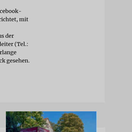
acebook-
chtet, mit
us der
iter (Tel.:
erlange
ck gesehen.