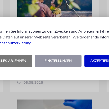
REFORM
können Sie Informationen zu den Zwecken und Anbietern erfahre
Daten auf unserer Webseite verarbeiten. Weitergehende Infor
Hilfe im Alltag
enschutzerklärung
.
Familien mit behinderten Kindern sorgen
sich, dass ausgerechnet die Unterstützung
gekürzt wird, die ihnen ein
LLES ABLEHNEN
EINSTELLUNGEN
AKZEPTIER
selbstbestimmtes Leben ermöglicht
von Christine Schmitt
05.08.2026