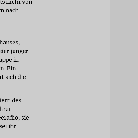
hts mehr von
rn nach
hauses,
eier junger
uppe in
n. Ein
t sich die
tern des
hrer
eradio, sie
ei ihr