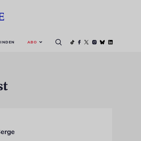
ABO
INDEN
st
Berge