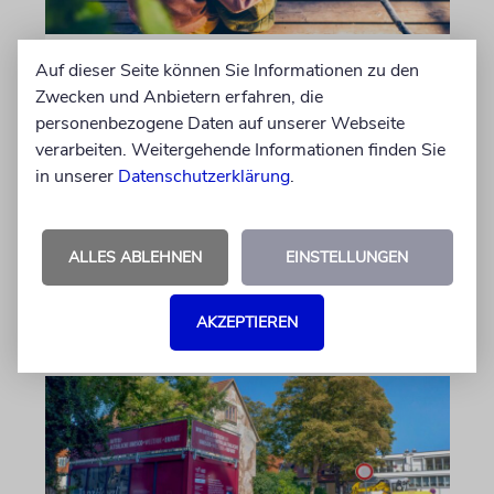
REFORM
Auf dieser Seite können Sie Informationen zu den
Zwecken und Anbietern erfahren, die
Hilfe im Alltag
personenbezogene Daten auf unserer Webseite
Familien mit behinderten Kindern sorgen sich,
verarbeiten. Weitergehende Informationen finden Sie
dass ausgerechnet die Unterstützung gekürzt
in unserer
Datenschutzerklärung
.
wird, die ihnen ein selbstbestimmtes Leben
ermöglicht
ALLES ABLEHNEN
EINSTELLUNGEN
von Christine Schmitt
05.08.2026
AKZEPTIEREN