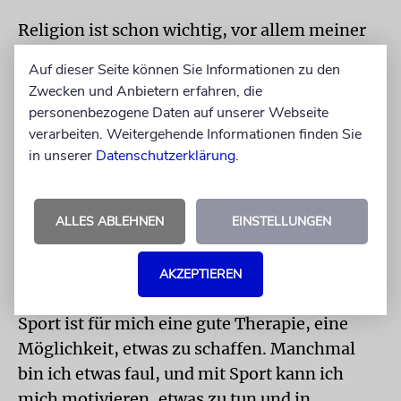
Religion ist schon wichtig, vor allem meiner
Großmutter. Vielleicht wird Religion für mich
Auf dieser Seite können Sie Informationen zu den
in Zukunft eine größere Rolle spielen, wenn
Zwecken und Anbietern erfahren, die
ich selbst eine Familie habe. Ich glaube, dass
personenbezogene Daten auf unserer Webseite
man anfängt, sich anders damit zu
verarbeiten. Weitergehende Informationen finden Sie
beschäftigen, woher man kommt und wer
in unserer
Datenschutzerklärung
.
man ist, wenn man Kinder hat. Ich will aber
gar nicht zu weit in die Zukunft blicken. Jetzt
ALLES ABLEHNEN
EINSTELLUNGEN
genieße ich es, mich während eines Spiels
zwei Stunden lang voll und ganz auf etwas zu
AKZEPTIEREN
konzentrieren.
Sport ist für mich eine gute Therapie, eine
Möglichkeit, etwas zu schaffen. Manchmal
bin ich etwas faul, und mit Sport kann ich
mich motivieren, etwas zu tun und in