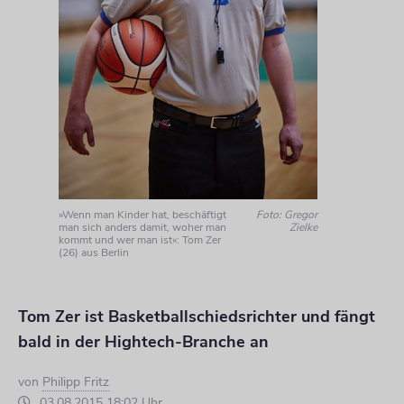
»Wenn man Kinder hat, beschäftigt
Foto: Gregor
man sich anders damit, woher man
Zielke
kommt und wer man ist«: Tom Zer
(26) aus Berlin
Tom Zer ist Basketballschiedsrichter und fängt
bald in der Hightech-Branche an
von
Philipp Fritz
03.08.2015 18:02 Uhr