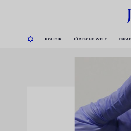
POLITIK
JÜDISCHE WELT
ISRA