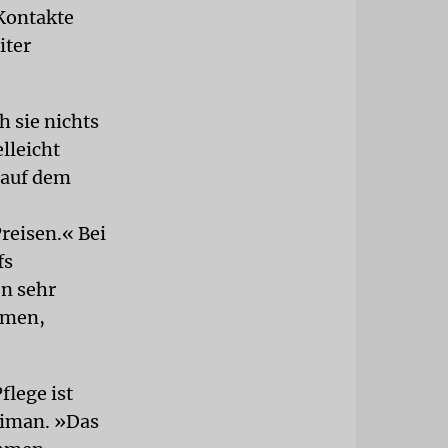
 Kontakte
iter
h sie nichts
lleicht
 auf dem
e
reisen.« Bei
fs
n sehr
mmen,
flege ist
eiman. »Das