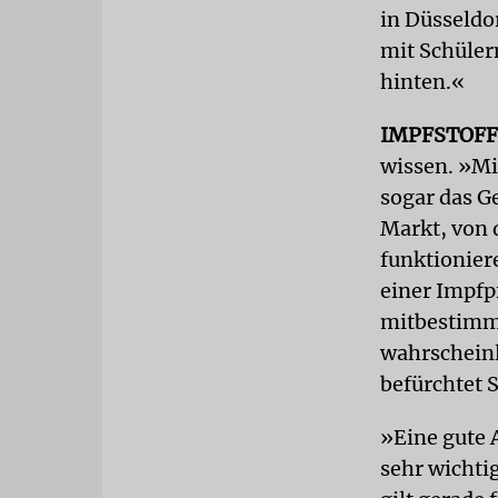
in Düsseldo
mit Schüler
hinten.«
IMPFSTOF
wissen. »Mi
sogar das G
Markt, von d
funktionier
einer Impfp
mitbestimm
wahrscheinl
befürchtet 
»Eine gute 
sehr wichti