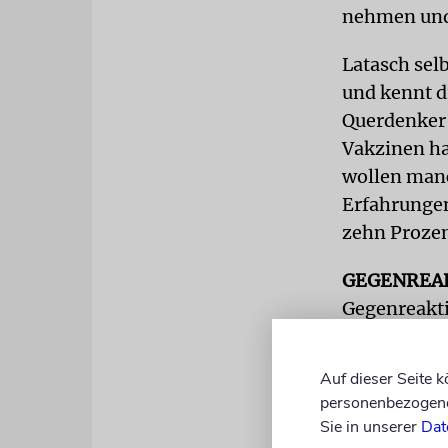
nehmen und
Latasch sel
und kennt d
Querdenker 
Vakzinen ha
wollen manc
Erfahrungen
zehn Prozen
GEGENREA
Gegenreakt
Fachkräfte 
recht nicht
Auf dieser Seite 
personenbezogene 
Sie in unserer
Dat