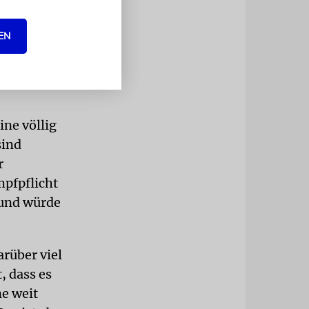
«
EN
IELEFELD
ine völlig
sind
r
mpfpflicht
l und würde
arüber viel
, dass es
e weit