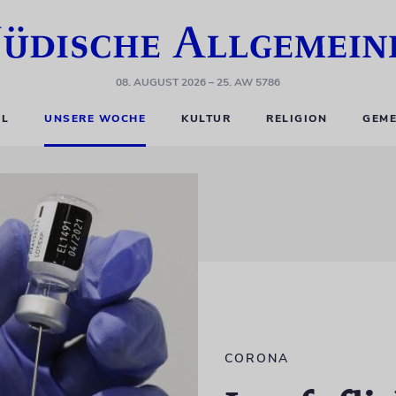
08. AUGUST 2026
– 25. AW 5786
EL
UNSERE WOCHE
KULTUR
RELIGION
GEME
CORONA