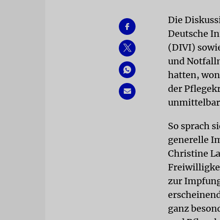
Die Diskuss
Deutsche In
(DIVI) sowi
und Notfall
hatten, won
der Pflegek
unmittelbar
So sprach s
generelle I
Christine L
Freiwilligke
zur Impfung
erscheinend
ganz besond