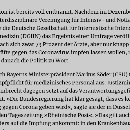
ion ist bereits voll entbrannt. Nachdem im Dezemb
terdisziplinäre Vereinigung für Intensiv- und Notf
e die Deutsche Gesellschaft für Internistische Inte
medizin (DGIIN) das Ergebnis einer Umfrage veröff
ach sich zwar 73 Prozent der Ärzte, aber nur knapp
räfte gegen das Coronavirus impfen lassen wollen, 
 danach die Politik zu Wort.
ich Bayerns Ministerpräsident Markus Söder (CSU) 
mpfpflicht für medizinisches Personal aus. Justizmi
ambrecht dagegen setzt auf das Verantwortungsgef
it. »Die Bundesregierung hat klar gesagt, dass es ke
 gegen Corona geben wird«, sagte sie der in Düsse
en Tageszeitung »Rheinische Post«. »Das gilt auch
ers auf die Impfung ankommt: in den Krankenhäus