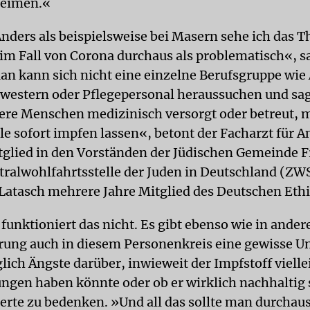
heimen.«
nders als beispielsweise bei Masern sehe ich das 
 im Fall von Corona durchaus als problematisch«, s
an kann sich nicht eine einzelne Berufsgruppe wie 
estern oder Pflegepersonal heraussuchen und sag
dere Menschen medizinisch versorgt oder betreut, m
lle sofort impfen lassen«, betont der Facharzt für A
tglied in den Vorständen der Jüdischen Gemeinde F
tralwohlfahrtsstelle der Juden in Deutschland (ZWS
atasch mehrere Jahre Mitglied des Deutschen Ethi
funktioniert das nicht. Es gibt ebenso wie in ander
rung auch in diesem Personenkreis eine gewisse U
ich Ängste darüber, inwieweit der Impfstoff vielle
gen haben könnte oder ob er wirklich nachhaltig 
perte zu bedenken. »Und all das sollte man durchaus