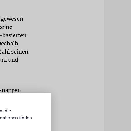
s gewesen
keine
-basierten
Deshalb
Zahl seinen
ünf und
 knappen
ollen, erst
n, die
mationen finden
ltung