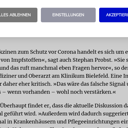
gegen das Impfen, nur Vorsicht.
LLES ABLEHNEN
EINSTELLUNGEN
AKZEPTIER
STEPHAN PROBST PALLIATIVMEDIZINER AM KLINIKUM B
kzinen zum Schutz vor Corona handelt es sich um e
 von Impfstoffen«, sagt auch Stephan Probst. »Sie 
 und das ruft manchmal eben Fragen hervor«, so de
diziner und Oberarzt am Klinikum Bielefeld. Eine I
r daher eher kritisch. »Das wäre das falsche Signa
s – wenn vorhanden – wohl noch verstärken.«
Überhaupt findet er, dass die aktuelle Diskussion d
l geführt wird. »Außerdem wird dadurch suggeriert
al in Krankenhäusern und Pflegeeinrichtungen ein