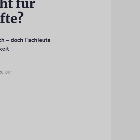
ht für
fte?
och – doch Fachleute
keit
26 Uhr