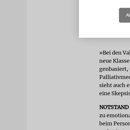
A
»Bei den Va
neue Klasse
genbasiert,
Palliativme
sieht auch e
eine Skepsi
NOTSTAND
zu emotiona
beim Person