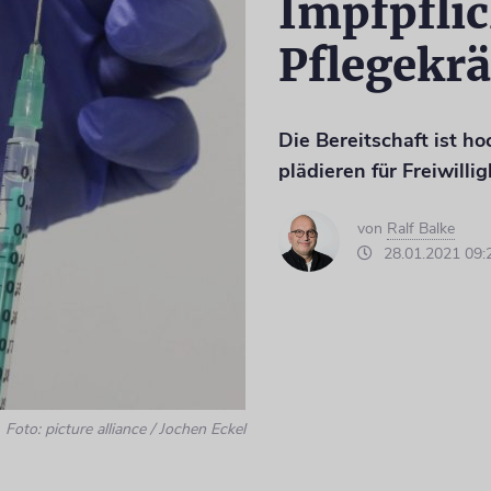
Impfpflic
Pflegekrä
Die Bereitschaft ist h
plädieren für Freiwillig
von
Ralf Balke
28.01.2021 09:
Foto: picture alliance / Jochen Eckel