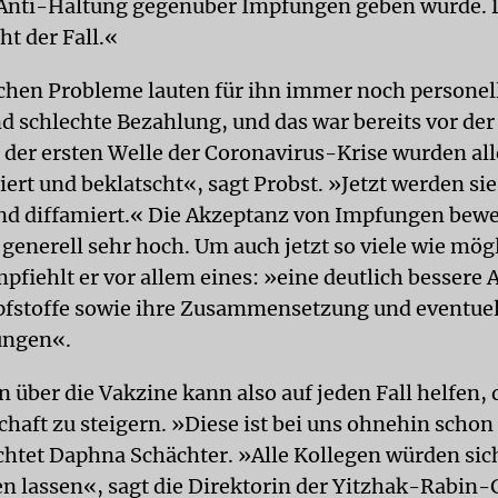
 Anti-Haltung gegenüber Impfungen geben würde. D
ht der Fall.«
ichen Probleme lauten für ihn immer noch personel
d schlechte Bezahlung, und das war bereits vor de
n der ersten Welle der Coronavirus-Krise wurden all
ert und beklatscht«, sagt Probst. »Jetzt werden sie
nd diffamiert.« Die Akzeptanz von Impfungen bewe
 generell sehr hoch. Um auch jetzt so viele wie mög
pfiehlt er vor allem eines: »eine deutlich bessere
pfstoffe sowie ihre Zusammensetzung und eventuel
ungen«.
 über die Vakzine kann also auf jeden Fall helfen, 
chaft zu steigern. »Diese ist bei uns ohnehin scho
chtet Daphna Schächter. »Alle Kollegen würden sic
en lassen«, sagt die Direktorin der Yitzhak-Rabin