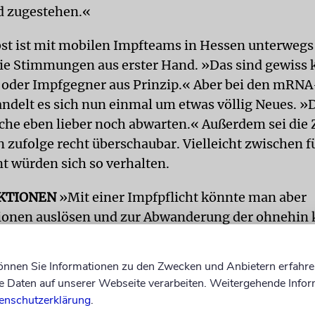
 zugestehen.«
bst ist mit mobilen Impfteams in Hessen unterweg
ie Stimmungen aus erster Hand. »Das sind gewiss 
oder Impfgegner aus Prinzip.« Aber bei den mRNA
ndelt es sich nun einmal um etwas völlig Neues. »
he eben lieber noch abwarten.« Außerdem sei die 
 zufolge recht überschaubar. Vielleicht zwischen f
t würden sich so verhalten.
KTIONEN
»Mit einer Impfpflicht könnte man aber
ionen auslösen und zur Abwanderung der ohnehin
in andere Bereiche beitragen.« Das kann niemand w
 in Zeiten einer Pandemie.
können Sie Informationen zu den Zwecken und Anbietern erfahre
Daten auf unserer Webseite verarbeiten. Weitergehende Infor
enschutzerklärung
.
»Es gibt definitiv keine Anti-Ha