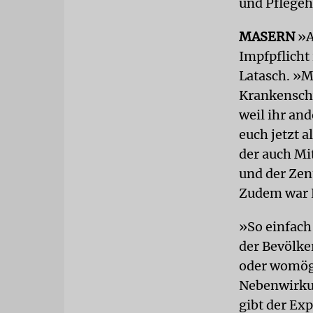
und Pflege
MASERN
»A
Impfpflicht
Latasch. »M
Krankenschw
weil ihr an
euch jetzt a
der auch Mi
und der Zen
Zudem war L
»So einfach 
der Bevölke
oder womögl
Nebenwirkun
gibt der Ex