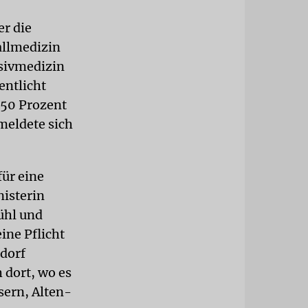
er die
allmedizin
nsivmedizin
entlicht
 50 Prozent
meldete sich
für eine
nisterin
ühl und
ine Pflicht
ldorf
 dort, wo es
ern, Alten-