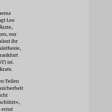
Thema
agt Leo
Ärzte,
en, nur
üsst ihr
nästhesie,
rankfurt
T) ist.
krats.
en Teilen
nsicherheit
icht
schützt«,
 ernst