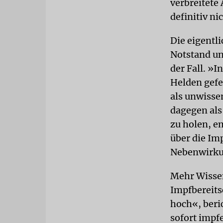
verbreitete
definitiv nic
Die eigentl
Notstand un
der Fall. »I
Helden gefei
als unwisse
dagegen als
zu holen, em
über die Im
Nebenwirk
Mehr Wissen
Impfbereits
hoch«, beri
sofort impf