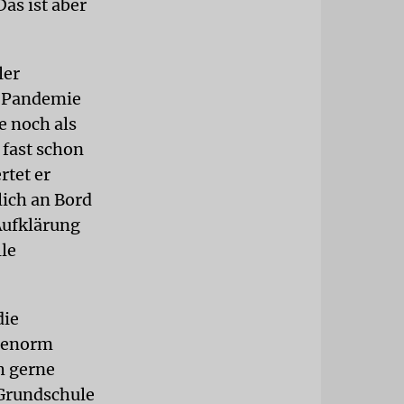
as ist aber
ler
r Pandemie
e noch als
 fast schon
rtet er
lich an Bord
 Aufklärung
le
die
n enorm
h gerne
-Grundschule