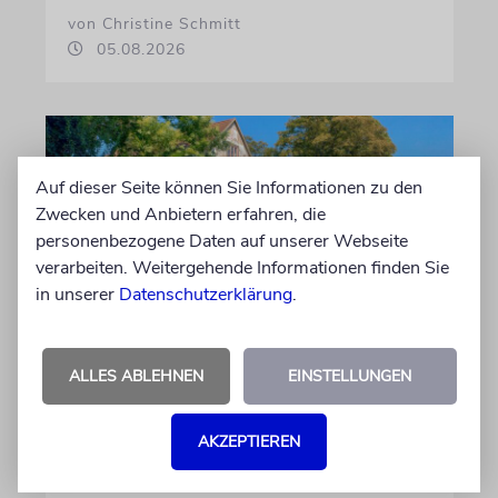
von Christine Schmitt
05.08.2026
Auf dieser Seite können Sie Informationen zu den
Zwecken und Anbietern erfahren, die
personenbezogene Daten auf unserer Webseite
verarbeiten. Weitergehende Informationen finden Sie
in unserer
Datenschutzerklärung
.
ERFURT
ALLES ABLEHNEN
EINSTELLUNGEN
Schicht um Schicht
Dort, wo eben noch Parkplätze waren, wird
AKZEPTIEREN
seit wenigen Tagen nach einem Stück
jüdischer Geschichte gegraben. Erst mit dem