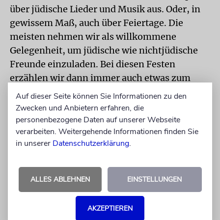
über jüdische Lieder und Musik aus. Oder, in
gewissem Maß, auch über Feiertage. Die
meisten nehmen wir als willkommene
Gelegenheit, um jüdische wie nichtjüdische
Freunde einzuladen. Bei diesen Festen
erzählen wir dann immer auch etwas zum
Hintergrund des jeweiligen Feiertages.
Auf dieser Seite können Sie Informationen zu den
Zwecken und Anbietern erfahren, die
personenbezogene Daten auf unserer Webseite
Unter Tradition
verarbeiten. Weitergehende Informationen finden Sie
verstehe ich nicht das
in unserer
Datenschutzerklärung
.
strikte Befolgen von
Regeln oder Bräuchen,
ALLES ABLEHNEN
EINSTELLUNGEN
sondern ein bestimmtes
AKZEPTIEREN
Verortetsein in der