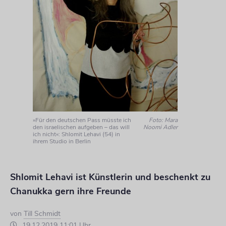
»Für den deutschen Pass müsste ich
Foto: Mara
den israelischen aufgeben – das will
Noomi Adler
ich nicht«: Shlomit Lehavi (54) in
ihrem Studio in Berlin
Shlomit Lehavi ist Künstlerin und beschenkt zu
Chanukka gern ihre Freunde
von
Till Schmidt
19.12.2019 11:01 Uhr