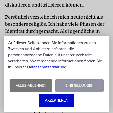
diskutieren und kritisieren können.
Persönlich verstehe ich mich heute nicht als
besonders religiös. Ich habe viele Phasen der
Identität durchgemacht. Als Jugendliche in
Los Angeles habe ich eine Zeit lang orthodox
Auf dieser Seite können Sie Informationen zu den
gelebt. In Tel Aviv wurde ich mehr und mehr
Zwecken und Anbietern erfahren, die
säkular. Heute möchte ich mir keine Label
personenbezogene Daten auf unserer Webseite
mehr aufzwingen lassen. Labels sind wie
verarbeiten. Weitergehende Informationen finden Sie
Schubladen und schränken ein. Mein
in unserer
Datenschutzerklärung
.
Judentum bedeutet für mich in erster Linie,
mir selbst treu zu bleiben.
ALLES ABLEHNEN
EINSTELLUNGEN
Wenn ich in die Synagoge gehen möchte,
habe ich in Berlin eine gute Auswahl vor der
AKZEPTIEREN
Haustür. Viele Optionen zu haben, erachte ich