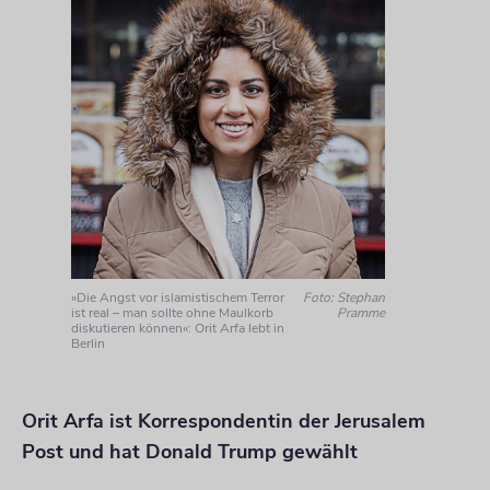
»Die Angst vor islamistischem Terror
Foto: Stephan
ist real – man sollte ohne Maulkorb
Pramme
diskutieren können«: Orit Arfa lebt in
Berlin
Orit Arfa ist Korrespondentin der Jerusalem
Post und hat Donald Trump gewählt