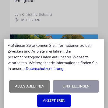
ermöglicht
von Christine Schmitt
05.08.2026
Auf dieser Seite können Sie Informationen zu den
Zwecken und Anbietern erfahren, die
personenbezogene Daten auf unserer Webseite
verarbeiten. Weitergehende Informationen finden Sie
in unserer
Datenschutzerklärung
.
ERFURT
ALLES ABLEHNEN
EINSTELLUNGEN
Schicht um Schicht
AKZEPTIEREN
Dort, wo eben noch Parkplätze waren, wird