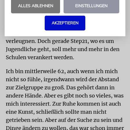
kürzer zu treten. Mein Blackberry ist ständig
ALLES ABLEHNEN
EINSTELLUNGEN
präsent und schon eine Art Running Gag bei
meinen Freunden und meiner Familie. Aber
AKZEPTIEREN
ich wüsste nicht, was ich aufgeben sollte. Es
wäre fast, wie eines seiner eigenen Kinder zu
verleugnen. Doch gerade Step21, wo es um
Jugendliche geht, soll mehr und mehr in den
Schulen verankert werden.
Ich bin mittlerweile 62, auch wenn ich mich
nicht so fühle, irgendwann wird der Abstand
zur Zielgruppe zu groß. Das gehört dann in
andere Hände. Aber es gibt noch so vieles, was
mich interessiert. Zur Ruhe kommen ist auch
eine Kunst, schließlich sollte man nicht
getrieben sein. Aber auf der Suche zu sein und
Dinge ändern zu wollen, das war schon immer