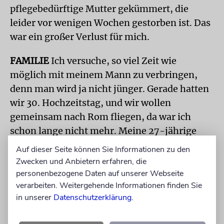
pflegebedürftige Mutter gekümmert, die
leider vor wenigen Wochen gestorben ist. Das
war ein großer Verlust für mich.
FAMILIE
Ich versuche, so viel Zeit wie
möglich mit meinem Mann zu verbringen,
denn man wird ja nicht jünger. Gerade hatten
wir 30. Hochzeitstag, und wir wollen
gemeinsam nach Rom fliegen, da war ich
schon lange nicht mehr. Meine 27-jährige
Tochter lebte lange in London, wo sie ihre
Auf dieser Seite können Sie Informationen zu den
Doktorarbeit geschrieben hat. Jetzt hat sie
Zwecken und Anbietern erfahren, die
einen Job in Hamburg, was mich natürlich
personenbezogene Daten auf unserer Webseite
verarbeiten. Weitergehende Informationen finden Sie
sehr freut.
in unserer
Datenschutzerklärung
.
Ich hatte schon öfter den Gedanken, ein wenig