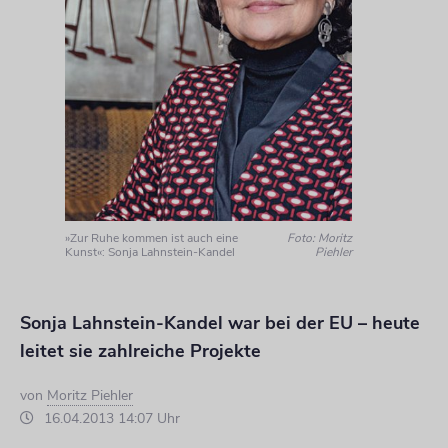
»Zur Ruhe kommen ist auch eine
Foto: Moritz
Kunst«: Sonja Lahnstein-Kandel
Piehler
Sonja Lahnstein-Kandel war bei der EU – heute
leitet sie zahlreiche Projekte
von
Moritz Piehler
16.04.2013 14:07 Uhr