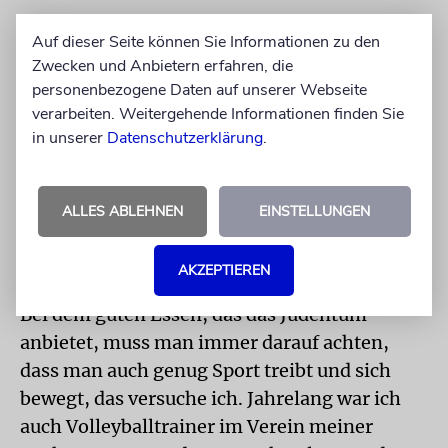
Diese Zusammenarbeit ist das, was ich
Auf dieser Seite können Sie Informationen zu den
Zwecken und Anbietern erfahren, die
predige. Als jüdischer Vorsitzender der
personenbezogene Daten auf unserer Webseite
Gesellschaft für Christlich-Jüdische
verarbeiten. Weitergehende Informationen finden Sie
Zusammenarbeit habe ich schon viele
in unserer
Datenschutzerklärung
.
Vorträge gehalten, viele Aktionen
mitorganisiert. Wir sind zwar in einem
Provinznest, aber wir sind trotzdem eine der
ALLES ABLEHNEN
EINSTELLUNGEN
aktivsten Gesellschaften, die es in
Deutschland gibt.
AKZEPTIEREN
Bei dem guten Essen, das das Judentum
anbietet, muss man immer darauf achten,
dass man auch genug Sport treibt und sich
bewegt, das versuche ich. Jahrelang war ich
auch Volleyballtrainer im Verein meiner