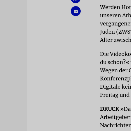
Werden Hom
unseren Arb
vergangenen
Juden (ZWST
Alter zwisc
Die Videoko
du schon?« 
Wegen der C
Konferenzpl
Digitale ke
Freitag und
DRUCK
»Das
Arbeitgeber
Nachrichten