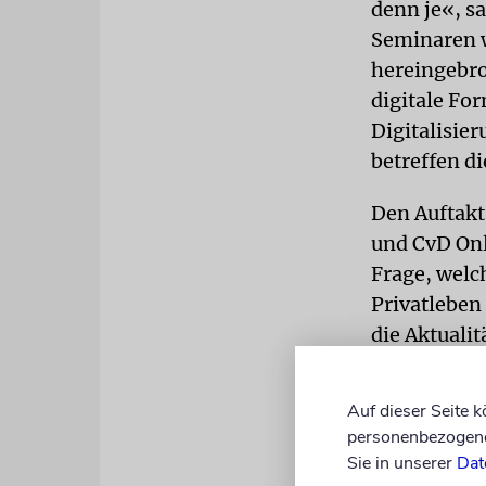
denn je«, s
Seminaren w
hereingebr
digitale Fo
Digitalisier
betreffen d
Den Auftakt
und CvD Onl
Frage, welc
Privatleben
die Aktualit
klassischen
Redaktionss
Auf dieser Seite 
Mails, SMS
personenbezogene 
Herausforde
Sie in unserer
Dat