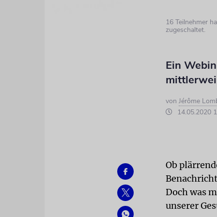
16 Teilnehmer ha
zugeschaltet.
Ein Webina
mittlerwe
von
Jérôme Lom
14.05.2020 1
Ob plärren
Benachrichti
Doch was ma
unserer Ges