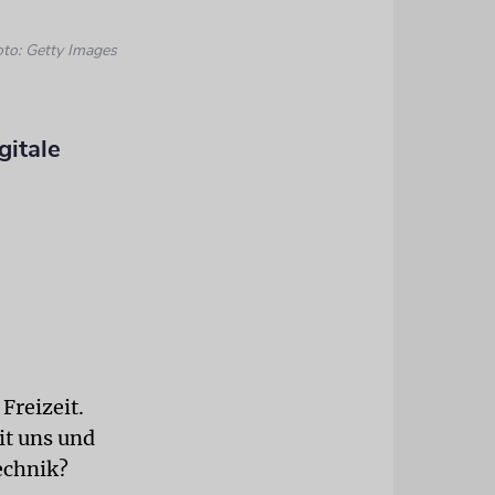
oto: Getty Images
gitale
Freizeit.
it uns und
echnik?