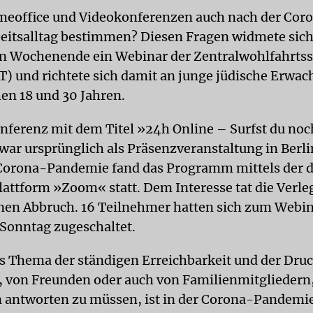
eoffice und Videokonferenzen auch nach der Cor
eitsalltag bestimmen? Diesen Fragen widmete sic
 Wochenende ein Webinar der Zentralwohlfahrtsst
) und richtete sich damit an junge jüdische Erwa
hen 18 und 30 Jahren.
nferenz mit dem Titel »24h Online – Surfst du noch
war ursprünglich als Präsenzveranstaltung in Berli
orona-Pandemie fand das Programm mittels der d
attform »Zoom« statt. Dem Interesse tat die Verle
inen Abbruch. 16 Teilnehmer hatten sich zum Webi
 Sonntag zugeschaltet.
 Thema der ständigen Erreichbarkeit und der Dru
, von Freunden oder auch von Familienmitgliedern,
 antworten zu müssen, ist in der Corona-Pandemie