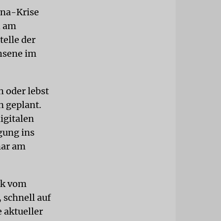
ona-Krise
h am
elle der
chsene im
 oder lebst
n geplant.
igitalen
gung ins
nar am
ck vom
 schnell auf
 aktueller