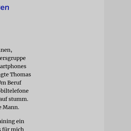
ten
nnen,
tersgruppe
martphones
sagte Thomas
Um Beruf
biltelefone
 auf stumm.
ge Mann.
aining ein
s für mich