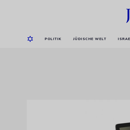
POLITIK
JÜDISCHE WELT
ISRA