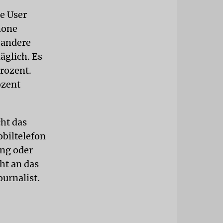
e User
hone
 andere
äglich. Es
rozent.
ozent
ht das
obiltelefon
ing oder
ht an das
urnalist.