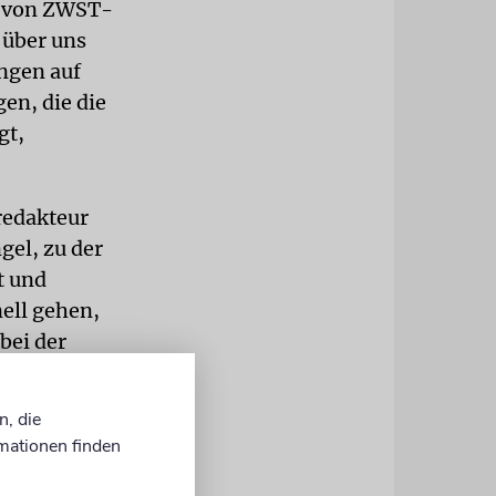
in von ZWST-
 über uns
ngen auf
en, die die
gt,
redakteur
gel, zu der
t und
ell gehen,
 bei der
si nie einen
ten E-
n, die
ße
mationen finden
kturiert