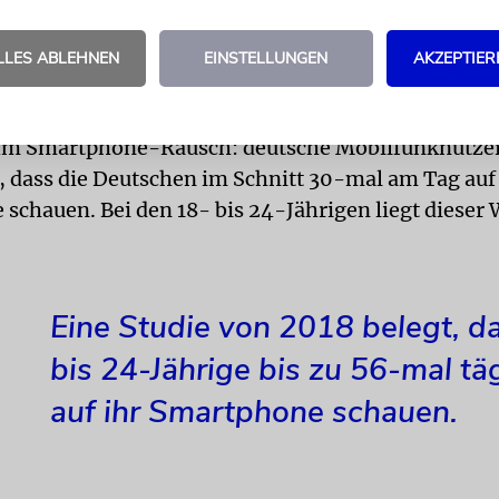
m alles unter einen Hut zu bekommen.«
KTOR
Dass das Smartphone nicht nur für Journalist
LLES ABLEHNEN
EINSTELLUNGEN
AKZEPTIER
r Nummer eins werden kann, belegt eine Studie der
beratung Deloitte. Die 2018 veröffentlichte Unters
Im Smartphone-Rausch: deutsche Mobilfunknutzer
, dass die Deutschen im Schnitt 30-mal am Tag auf 
schauen. Bei den 18- bis 24-Jährigen liegt dieser 
Eine Studie von 2018 belegt, d
bis 24-Jährige bis zu 56-mal tä
auf ihr Smartphone schauen.