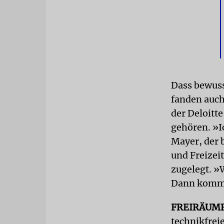
Dass bewuss
fanden auch
der Deloitt
gehören. »I
Mayer, der 
und Freizei
zugelegt. »
Dann komme 
FREIRÄUM
technikfreie