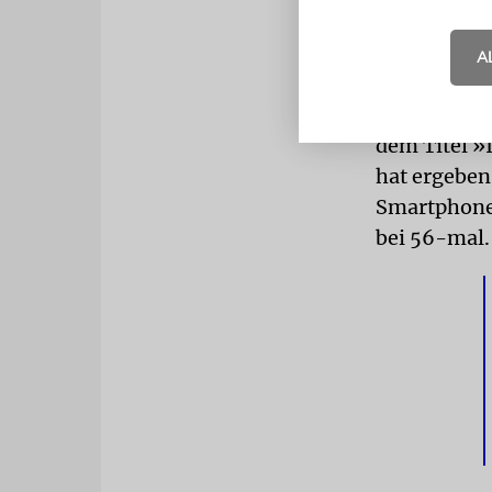
arbeiten, u
STRESSFA
A
Stressfakto
Wirtschafts
dem Titel »
hat ergeben
Smartphone 
bei 56-mal.