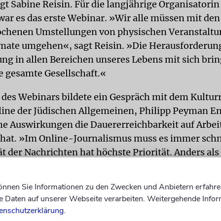
agt Sabine Reisin. Für die langjährige Organisator
ar es das erste Webinar. »Wir alle müssen mit den
ochenen Umstellungen von physischen Veranstaltu
rmate umgehen«, sagt Reisin. »Die Herausforderung
ung in allen Bereichen unseres Lebens mit sich brin
ie gesamte Gesellschaft.«
 des Webinars bildete ein Gespräch mit dem Kultur
ine der Jüdischen Allgemeinen, Philipp Peyman En
he Auswirkungen die Dauererreichbarkeit auf Arbei
 hat. »Im Online-Journalismus muss es immer schn
ät der Nachrichten hat höchste Priorität. Anders als
 Printproduktion gibt es – außer an Schabbes – qua
chluss«, sagte Engel. Die tägliche Flut von Hunder
können Sie Informationen zu den Zwecken und Anbietern erfahre
 und Nachrichtenticker-Meldungen könne eine gro
Daten auf unserer Webseite verarbeiten. Weitergehende Infor
rung sein. »Man muss gut organisiert sein und stru
enschutzerklärung
.