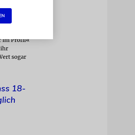
en zum
EN
uchung mit
 im Profil«
ihr
Wert sogar
ass 18-
glich