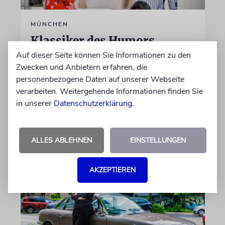
MÜNCHEN
Klassiker des Humors
Auf dieser Seite können Sie Informationen zu den
Im früheren Gemeindehaus in der
Zwecken und Anbietern erfahren, die
Reichenbachstraße sorgte ein Abend mit
personenbezogene Daten auf unserer Webseite
Sketchen in jiddischer Sprache für Spaß und
verarbeiten. Weitergehende Informationen finden Sie
Unterhaltung
in unserer
Datenschutzerklärung
.
von Ellen Presser
09.08.2026
ALLES ABLEHNEN
EINSTELLUNGEN
AKZEPTIEREN