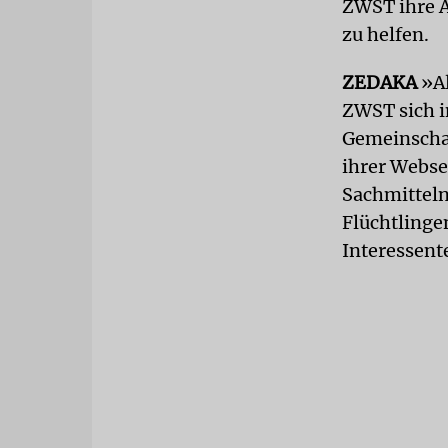
ZWST ihre A
zu helfen.
ZEDAKA
»Al
ZWST sich in
Gemeinschaf
ihrer Websei
Sachmitteln
Flüchtlinge
Interessent