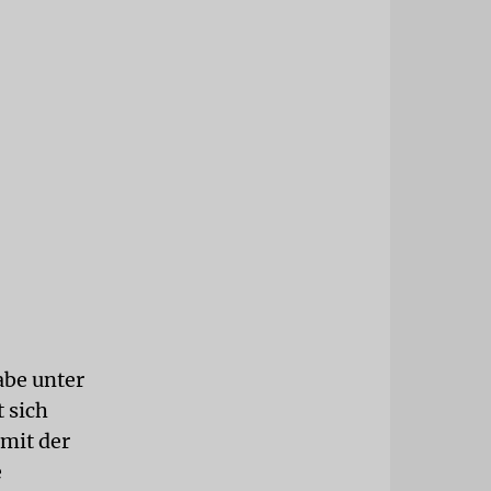
abe unter
t sich
mit der
e