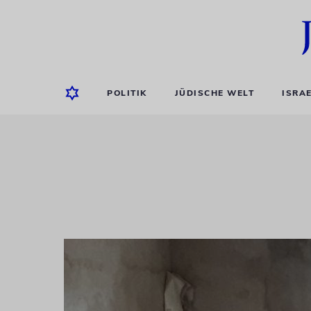
POLITIK
JÜDISCHE WELT
ISRA