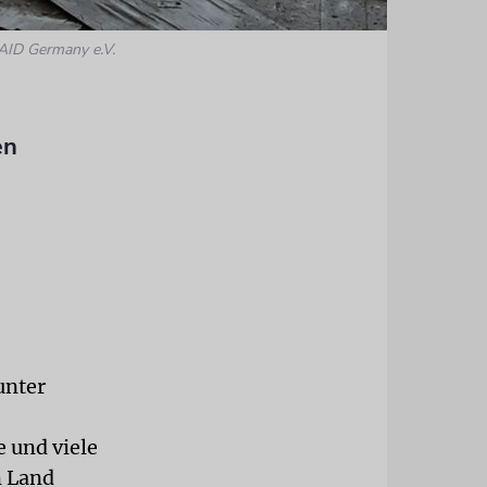
aAID Germany e.V.
en
unter
 und viele
m Land