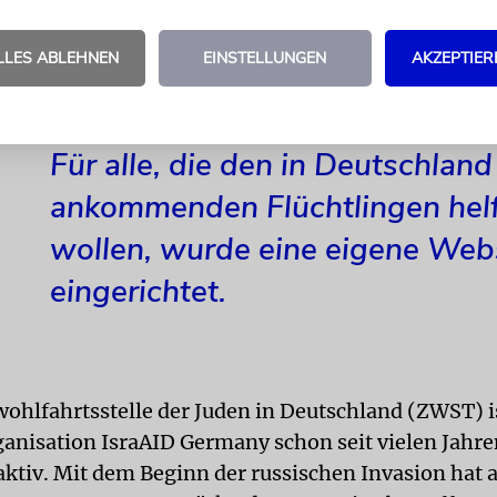
wanderungsverfahren auch nach ihrer Einreise fort
 werden kann«, hieß es in einem in deutscher und r
LLES ABLEHNEN
EINSTELLUNGEN
AKZEPTIER
fassten
Brief des Zentralrats an die Gemeindemitgl
Für alle, die den in Deutschland
ankommenden Flüchtlingen hel
wollen, wurde eine eigene Web
eingerichtet.
wohlfahrtsstelle der Juden in Deutschland (ZWST) is
anisation IsraAID Germany schon seit vielen Jahre
aktiv. Mit dem Beginn der russischen Invasion hat 