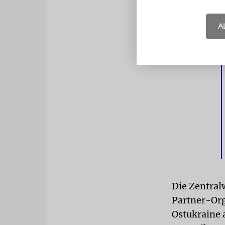
jüdische Zu
eingeleitet
A
Sprache ver
Die Zentral
Partner-Org
Ostukraine 