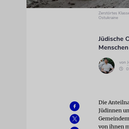
Zerstörtes Klas
Ostukraine
Jüdische 
Menschen i
von
J
02
Die Anteiln
Jüdinnen un
Gemeindemit
von ihnen m