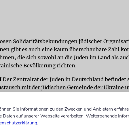
osen Solidaritätsbekundungen jüdischer Organisa
nen gibt es auch eine kaum überschaubare Zahl ko
men, die sich sowohl an die Juden im Land als auc
ainische Bevölkerung richten.
H
Der Zentralrat der Juden in Deutschland befindet s
stausch mit der jüdischen Gemeinde der Ukraine u
or Ort eine unkomplizierte Einreise ins sichere De
ch eine vereinfachte Einwanderung zu ermöglich
können Sie Informationen zu den Zwecken und Anbietern erfahre
Daten auf unserer Webseite verarbeiten. Weitergehende Infor
erzeit mit der Bundesregierung im intensiven Aust
enschutzerklärung
.
zt nach Deutschland kommenden Juden aus der Ukra