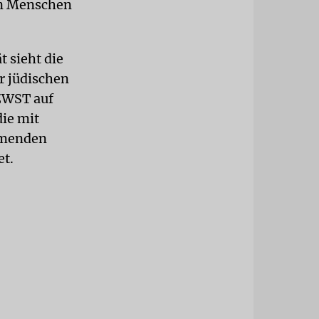
en Menschen
t sieht die
er jüdischen
 ZWST auf
die mit
mmenden
et.