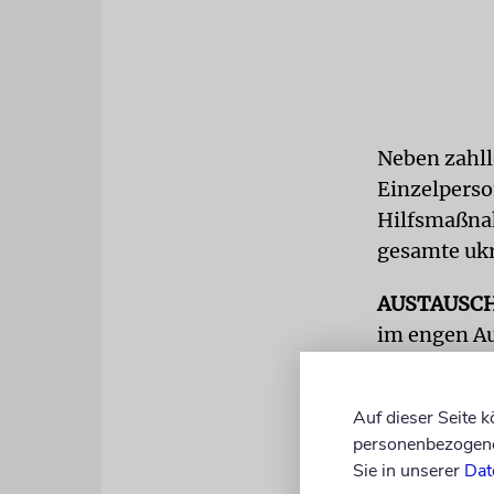
Neben zahll
Einzelperso
Hilfsmaßnah
gesamte ukr
AUSTAUSC
im engen Au
den Juden v
und womögli
Auf dieser Seite 
personenbezogene 
»Wir sind d
Sie in unserer
Dat
für die jet