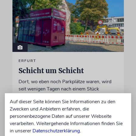
ERFURT
Schicht um Schicht
Dort, wo eben noch Parkplätze waren, wird
seit wenigen Tagen nach einem Stück
jüdischer Geschichte gegraben. Erst mit dem
Auf dieser Seite können Sie Informationen zu den
Bagger, dann von Hand
Zwecken und Anbietern erfahren, die
personenbezogene Daten auf unserer Webseite
von Katrin Richter
verarbeiten. Weitergehende Informationen finden Sie
05.08.2026
in unserer
Datenschutzerklärung
.