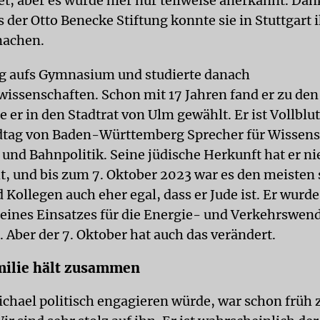
et, aber es wurde hier nur teilweise anerkannt. Dan
 der Otto Benecke Stiftung konnte sie in Stuttgart 
machen.
g aufs Gymnasium und studierte danach
wissenschaften. Schon mit 17 Jahren fand er zu de
 er in den Stadtrat von Ulm gewählt. Er ist Vollblut
tag von Baden-Württemberg Sprecher für Wissens
und Bahnpolitik. Seine jüdische Herkunft hat er ni
t, und bis zum 7. Oktober 2023 war es den meisten 
Kollegen auch eher egal, dass er Jude ist. Er wurde
eines Einsatzes für die Energie- und Verkehrswen
 Aber der 7. Oktober hat auch das verändert.
milie hält zusammen
ichael politisch engagieren würde, war schon früh 