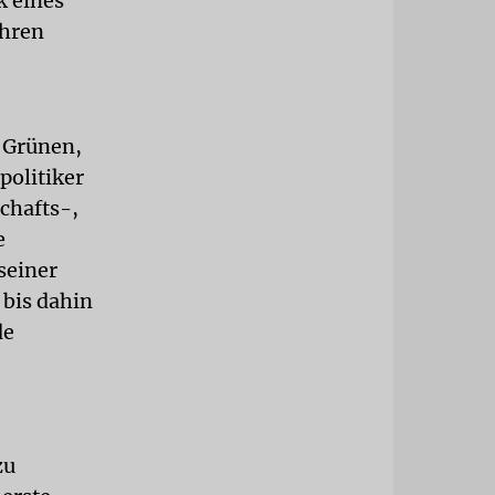
k eines
ihren
n Grünen,
politiker
chafts-,
e
seiner
 bis dahin
de
zu