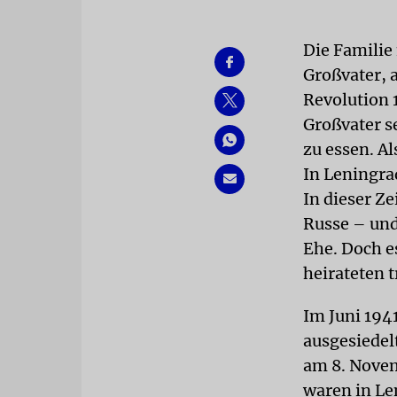
Die Familie
Großvater, a
Revolution 
Großvater s
zu essen. A
In Leningra
In dieser Ze
Russe – und
Ehe. Doch e
heirateten 
Im Juni 194
ausgesiedel
am 8. Novem
waren in Le