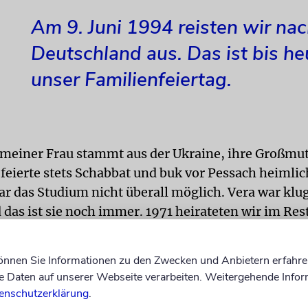
Am 9. Juni 1994 reisten wir na
Deutschland aus. Das ist bis he
unser Familienfeiertag.
 meiner Frau stammt aus der Ukraine, ihre Großmut
e feierte stets Schabbat und buk vor Pessach heimli
ar das Studium nicht überall möglich. Vera war klu
 das ist sie noch immer. 1971 heirateten wir im Res
Theaters in Leningrad. Es ist eines der bekanntest
häuser der Welt. In dieses Gebäude passen etwa 200
können Sie Informationen zu den Zwecken und Anbietern erfahre
Nur ein Jahr später wurde unsere Tochter Anna geb
Daten auf unserer Webseite verarbeiten. Weitergehende Infor
Sohn Michael.
enschutzerklärung
.