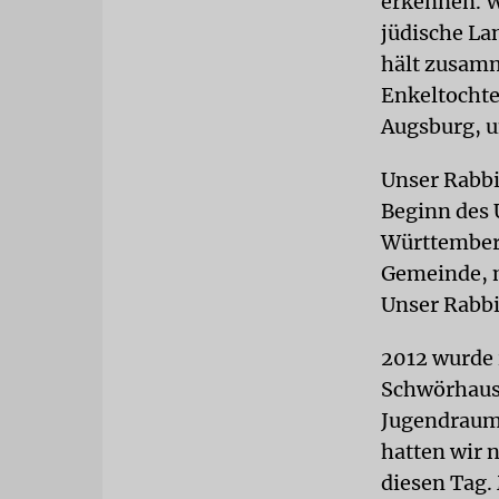
erkennen. Wi
jüdische La
hält zusamm
Enkeltochte
Augsburg, u
Unser Rabbi
Beginn des 
Württemberg
Gemeinde, m
Unser Rabbi
2012 wurde 
Schwörhaus
Jugendraum,
hatten wir 
diesen Tag.