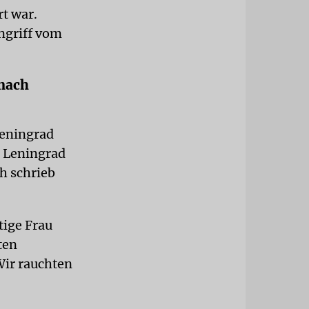
t war.
ngriff vom
 nach
Leningrad
n Leningrad
ch schrieb
tige Frau
ten
Wir rauchten