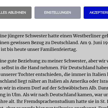
ehr jüdischen Familien wurde die Ausreise di
LLES ABLEHNEN
EINSTELLUNGEN
AKZEPTIER
hre waren sehr schwierig. Die Sowjetunion gab es 
gierte Boris Jelzin. In immer mehr jüdischen Famil
e diskutiert. Amerika, Israel und Deutschland stand
ine jüngere Schwester hatte einen Westberliner geh
einen gewissen Bezug zu Deutschland. Am 9. Juni 19
 ist bis heute unser Familienfeiertag.
ine gute Beziehung zu meiner Schwester, aber wir 
 selbst in die Hand nehmen. Für Deutschland habe
unserer Tochter entschieden, die immer in Italien 
schland liegt näher an Italien als Amerika oder Isra
en wir in einem Dorf auf der Schwäbischen Alb. Dan
g in Ulm. Als wir nach Deutschland kamen, war u
ahre alt. Ihr Fremdsprachenstudium hatte sie in St.