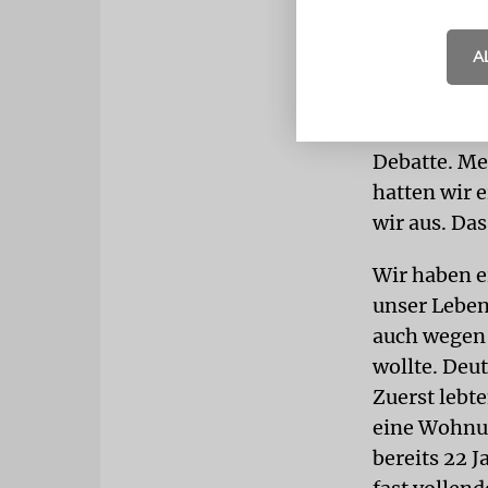
In immer m
A
Die 90er-Ja
mehr, es re
die Ausreis
Debatte. Me
hatten wir 
wir aus. Das
Wir haben e
unser Leben
auch wegen 
wollte. Deut
Zuerst lebt
eine Wohnun
bereits 22 J