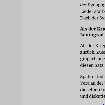
der Synagog
Leider star
Dach der Sy
Als der Kr
Leningrad
Als der Kri
zurück. Zue
ging ich auc
diesen Satz 
Später stud
Vera an der 
dieselben I
und diskuti