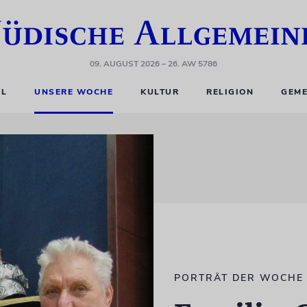
09. AUGUST 2026
– 26. AW 5786
EL
UNSERE WOCHE
KULTUR
RELIGION
GEME
PORTRÄT DER WOCHE