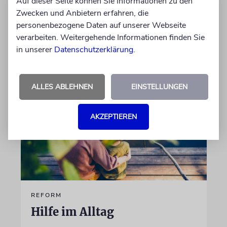
Auf dieser Seite können Sie Informationen zu den
Oldtimer – und fährt sie, statt sie nur in der
Zwecken und Anbietern erfahren, die
Garage zu bewundern. Ein Besuch in Pankow
personenbezogene Daten auf unserer Webseite
verarbeiten. Weitergehende Informationen finden Sie
von Imanuel Marcus
in unserer
Datenschutzerklärung
.
06.08.2026
ALLES ABLEHNEN
EINSTELLUNGEN
AKZEPTIEREN
REFORM
Hilfe im Alltag