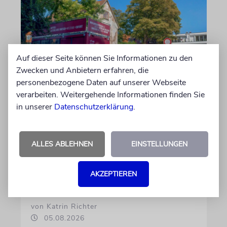
Auf dieser Seite können Sie Informationen zu den
Zwecken und Anbietern erfahren, die
personenbezogene Daten auf unserer Webseite
verarbeiten. Weitergehende Informationen finden Sie
in unserer
Datenschutzerklärung
.
ERFURT
Schicht um Schicht
Dort, wo eben noch Parkplätze waren, wird
ALLES ABLEHNEN
EINSTELLUNGEN
seit wenigen Tagen nach einem Stück
jüdischer Geschichte gegraben. Erst mit dem
AKZEPTIEREN
Bagger, dann von Hand
von Katrin Richter
05.08.2026