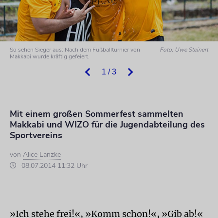
So sehen Sieger aus: Nach dem Fußballturnier von
Foto: Uwe Steinert
Makkabi wurde kräftig gefeiert.
1 / 3
Mit einem großen Sommerfest sammelten
Makkabi und WIZO für die Jugendabteilung des
Sportvereins
von
Alice Lanzke
08.07.2014 11:32 Uhr
»Ich stehe frei!«, »Komm schon!«, »Gib ab!«