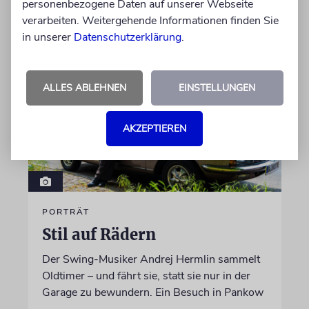
personenbezogene Daten auf unserer Webseite
von Ellen Presser
verarbeiten. Weitergehende Informationen finden Sie
09.08.2026
in unserer
Datenschutzerklärung
.
ALLES ABLEHNEN
EINSTELLUNGEN
AKZEPTIEREN
PORTRÄT
Stil auf Rädern
Der Swing-Musiker Andrej Hermlin sammelt
Oldtimer – und fährt sie, statt sie nur in der
Garage zu bewundern. Ein Besuch in Pankow