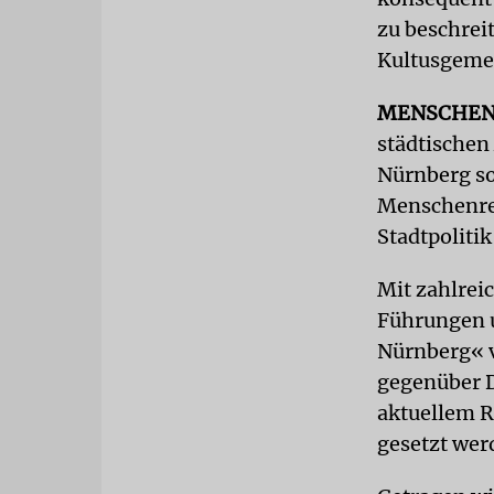
zu beschrei
Kultusgeme
MENSCHEN
städtischen
Nürnberg so
Menschenrec
Stadtpoliti
Mit zahlrei
Führungen u
Nürnberg« v
gegenüber D
aktuellem R
gesetzt wer