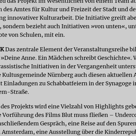
rd das Projekt im Wesentlichen von einem Team a
n des Amtes für Kultur und Freizeit der Stadt und d
g innovativer Kulturarbeit. Die Initiative greift ab
 sondern bezieht auch Initiativen »von unten«, u
te von Schulen, mit ein.
NK
Das zentrale Element der Veranstaltungsreihe bil
 »Deine Anne. Ein Mädchen schreibt Geschichte«. W
assistische Initiativen in der Vergangenheit unters
he Kultusgemeinde Nürnberg auch diesen aktuellen 
 Einladungen zu Schabbatfeiern in der Synagoge i
em-Straße.
es Projekts wird eine Vielzahl von Highlights geb
 Vorführung des Films Blut muss fließen – Underc
nschließendem Gespräch, eine Reise auf den Spure
 Amsterdam, eine Ausstellung über die Kinderrepub