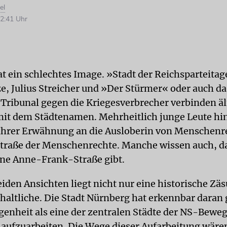
el
2:41 Uhr
t ein schlechtes Image. »Stadt der Reichsparteitag
e, Julius Streicher und »Der Stürmer« oder auch da
Tribunal gegen die Kriegesverbrecher verbinden äl
it dem Städtenamen. Mehrheitlich junge Leute hi
ihrer Erwähnung an die Ausloberin von Menschenre
Straße der Menschenrechte. Manche wissen auch, da
ne Anne-Frank-Straße gibt.
iden Ansichten liegt nicht nur eine historische Zä
nhaltliche. Die Stadt Nürnberg hat erkennbar daran 
genheit als eine der zentralen Städte der NS-Bewe
aufzuarbeiten. Die Wege dieser Aufarbeitung wäre