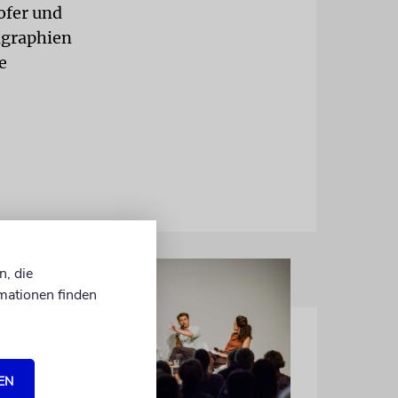
ofer und
igraphien
e
n, die
mationen finden
EN