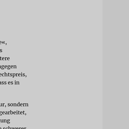
e«,
s
tere
ngegen
chtspreis,
ss es in
sur, sondern
gearbeitet,
gung
n schwerer