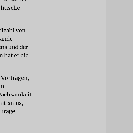
litische
elzahl von
lände
ens und der
 hat er die
 Vorträgen,
in
 Wachsamkeit
mitismus,
ourage