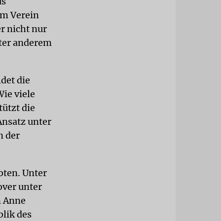
us
em Verein
er nicht nur
nter anderem
det die
ie viele
tützt die
Ansatz unter
n der
oten. Unter
over unter
n Anne
lik des