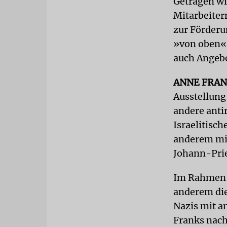
Getragen wi
Mitarbeiter
zur Förderun
»von oben«,
auch Angebo
ANNE FRA
Ausstellung
andere antir
Israelitisc
anderem mit
Johann-Pri
Im Rahmen d
anderem die
Nazis mit a
Franks nach