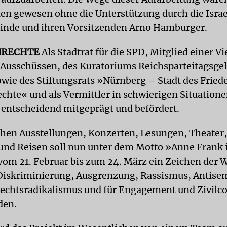
ten gewesen ohne die Unterstützung durch die Israe
inde und ihren Vorsitzenden Arno Hamburger.
RECHTE
Als Stadtrat für die SPD, Mitglied einer Vi
 Ausschüssen, des Kuratoriums Reichsparteitagsge
wie des Stiftungsrats »Nürnberg – Stadt des Fried
hte« und als Vermittler in schwierigen Situationen
k entscheidend mitgeprägt und befördert.
chen Ausstellungen, Konzerten, Lesungen, Theater,
nd Reisen soll nun unter dem Motto »Anne Frank 
om 21. Februar bis zum 24. März ein Zeichen der
iskriminierung, Ausgrenzung, Rassismus, Antise
echtsradikalismus und für Engagement und Zivilc
den.