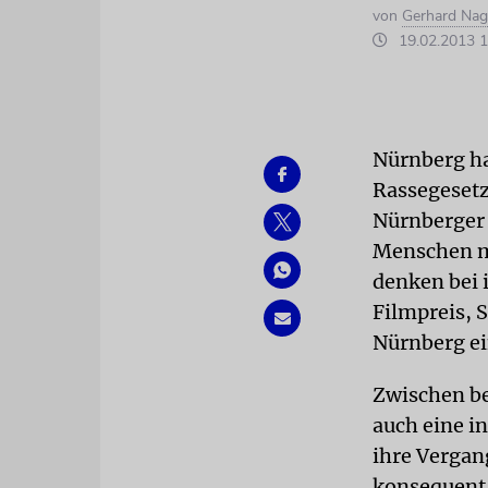
von
Gerhard Nag
19.02.2013 1
Nürnberg ha
Rassegesetz
Nürnberger 
Menschen m
denken bei 
Filmpreis, 
Nürnberg ei
Zwischen be
auch eine i
ihre Vergan
konsequent 