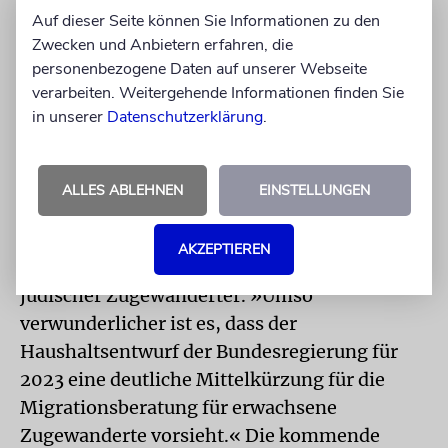
Auf dieser Seite können Sie Informationen zu den
schon seit der Maidan-Revolution. In diesem
Zwecken und Anbietern erfahren, die
Jahr wollte er zum ersten Mal zusammen mit
personenbezogene Daten auf unserer Webseite
seinem Vater in das Land reisen. Dann begann
verarbeiten. Weitergehende Informationen finden Sie
jedoch der Krieg. Seitdem hat die Familie
in unserer
Datenschutzerklärung
.
mehreren Freunden und
Familienangehörigen bei ihren ersten
Schritten in Deutschland geholfen.
ALLES ABLEHNEN
EINSTELLUNGEN
ZWST-Direktor Aron Schuster ist beeindruckt
AKZEPTIEREN
von der bisherigen Integrationsleistung
jüdischer Zugewanderter. »Umso
verwunderlicher ist es, dass der
Haushaltsentwurf der Bundesregierung für
2023 eine deutliche Mittelkürzung für die
Migrationsberatung für erwachsene
Zugewanderte vorsieht.« Die kommende