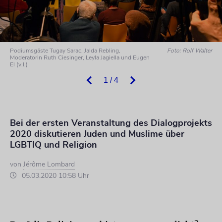
Podiumsgäste Tugay Sarac, Jalda Rebling,
Foto: Rolf Walter
Moderatorin Ruth Ciesinger, Leyla Jagiella und Eugen
El (v.l.)
1 / 4
Bei der ersten Veranstaltung des Dialogprojekts
2020 diskutieren Juden und Muslime über
LGBTIQ und Religion
von
Jérôme Lombard
05.03.2020 10:58 Uhr