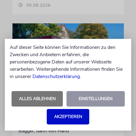
05.08.2026
Auf dieser Seite können Sie Informationen zu den
Zwecken und Anbietern erfahren, die
personenbezogene Daten auf unserer Webseite
verarbeiten. Weitergehende Informationen finden Sie
in unserer
Datenschutzerklärung
.
ERFURT
Schicht um Schicht
ALLES ABLEHNEN
EINSTELLUNGEN
Dort, wo eben noch Parkplätze waren, wird
seit wenigen Tagen nach einem Stück
AKZEPTIEREN
jüdischer Geschichte gegraben. Erst mit dem
Bagger, dann von Hand