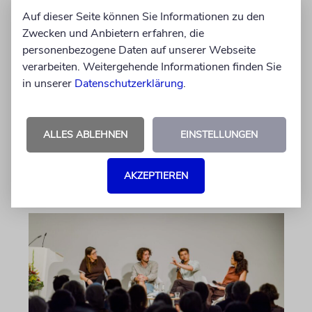
Auf dieser Seite können Sie Informationen zu den
ERFURT
Zwecken und Anbietern erfahren, die
Schicht um Schicht
personenbezogene Daten auf unserer Webseite
Dort, wo eben noch Parkplätze waren, wird
verarbeiten. Weitergehende Informationen finden Sie
seit wenigen Tagen nach einem Stück
in unserer
Datenschutzerklärung
.
jüdischer Geschichte gegraben. Erst mit dem
Bagger, dann von Hand
ALLES ABLEHNEN
EINSTELLUNGEN
von Katrin Richter
05.08.2026
AKZEPTIEREN