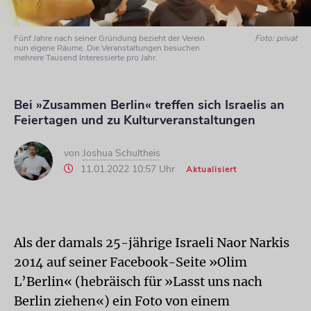
Fünf Jahre nach seiner Gründung bezieht der Verein
Foto: privat
nun eigene Räume. Die Veranstaltungen besuchen
mehrere Tausend Interessierte pro Jahr.
Bei »Zusammen Berlin« treffen sich Israelis an
Feiertagen und zu Kulturveranstaltungen
von
Joshua Schultheis
11.01.2022 10:57 Uhr
Aktualisiert
Als der damals 25-jährige Israeli Naor Narkis
2014 auf seiner Facebook-Seite »Olim
L’Berlin« (hebräisch für »Lasst uns nach
Berlin ziehen«) ein Foto von einem