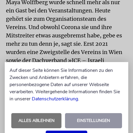
Maya Wolffberg wurde schnell mehr als nur
ein Gast bei den Veranstaltungen. Heute
gehört sie zum Organisationsteam des
Vereins. Und obwohl Corona sie und ihre
Mitstreiter etwas ausgebremst habe, gebe es
mehr zu tun denn je, sagt sie. Erst 2021
wurden eine Zweigstelle des Vereins in Wien
sowie der Dachverband »ICE – Israeli
Community Europe« gegründet.
Auf dieser Seite können Sie Informationen zu den
Zwecken und Anbietern erfahren, die
Das Ziel ist, in diesem Jahr Angebote in
personenbezogene Daten auf unserer Webseite
weiteren europäischen Großstädten
verarbeiten. Weitergehende Informationen finden Sie
in unserer
Datenschutzerklärung
.
einzurichten. Wolffberg wird weiterhin den
Standort in der deutschen Hauptstadt
managen – eine Aufgabe, die für sie mehr als
ALLES ABLEHNEN
EINSTELLUNGEN
ein einfacher Job ist: »Jüdisches und
israelisches Leben in Berlin zu pflegen, ist für