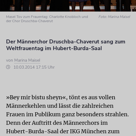
Masel Tov zum Frauentag: Charlotte Knobloch und
Foto: Marina Maisel
der Chor Druschba-Chaverut
Der Männerchor Druschba-Chaverut sang zum
Weltfrauentag im Hubert-Burda-Saal
von
Marina Maisel
10.03.2014 17:15 Uhr
»Bey mir bistu sheyn«, tönt es aus vollen
Männerkehlen und lässt die zahlreichen
Frauen im Publikum ganz besonders strahlen.
Denn der Auftritt des Männerchors im
Hubert-Burda-Saal der IKG München zum