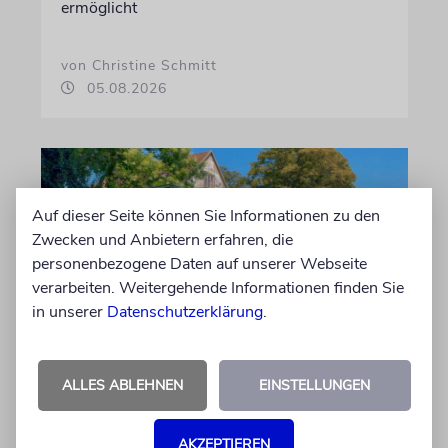
ermöglicht
von Christine Schmitt
05.08.2026
Auf dieser Seite können Sie Informationen zu den
Zwecken und Anbietern erfahren, die
personenbezogene Daten auf unserer Webseite
verarbeiten. Weitergehende Informationen finden Sie
in unserer
Datenschutzerklärung
.
ERFURT
ALLES ABLEHNEN
EINSTELLUNGEN
Schicht um Schicht
Dort, wo eben noch Parkplätze waren, wird
AKZEPTIEREN