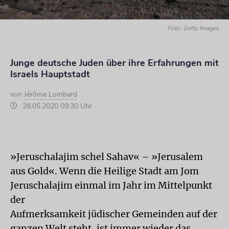
Foto: Getty Images
Junge deutsche Juden über ihre Erfahrungen mit
Israels Hauptstadt
von
Jérôme Lombard
28.05.2020 09:30 Uhr
»Jeruschalajim schel Sahav« – »Jerusalem
aus Gold«. Wenn die Heilige Stadt am Jom
Jeruschalajim einmal im Jahr im Mittelpunkt
der
Aufmerksamkeit jüdischer Gemeinden auf der
ganzen Welt steht, ist immer wieder das