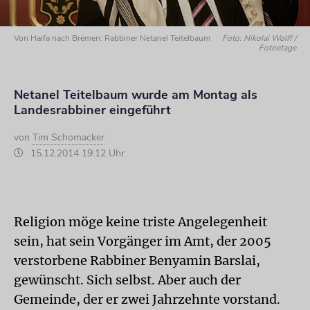
Von Haifa nach Bremen: Rabbiner Netanel Teitelbaum
Foto: Nikolai Wolff /
Fotoetage
Netanel Teitelbaum wurde am Montag als
Landesrabbiner eingeführt
von
Tim Schomacker
15.12.2014 19:12 Uhr
Religion möge keine triste Angelegenheit
sein, hat sein Vorgänger im Amt, der 2005
verstorbene Rabbiner Benyamin Barslai,
gewünscht. Sich selbst. Aber auch der
Gemeinde, der er zwei Jahrzehnte vorstand.