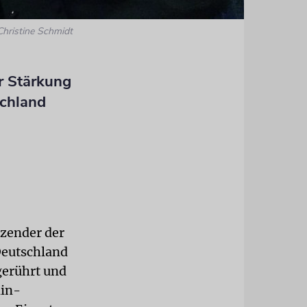
Christine Schmidt
ur Stärkung
schland
zender der
Deutschland
gerührt und
lin-