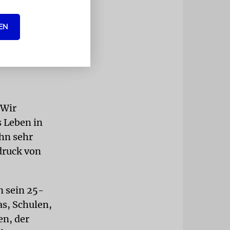
EN
»Wir
s Leben in
ihn sehr
druck von
n sein 25-
as, Schulen,
n, der