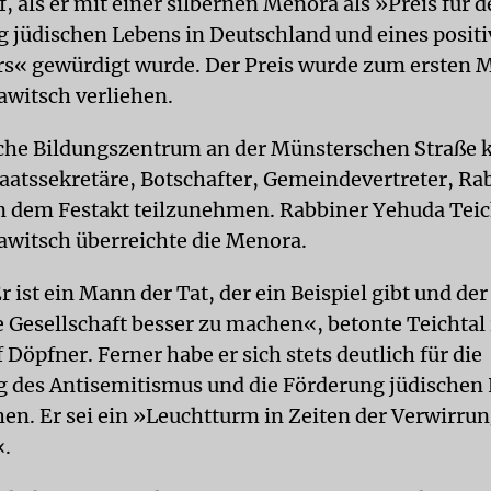
 als er mit einer silbernen Menora als »Preis für 
g jüdischen Lebens in Deutschland und eines posit
s« gewürdigt wurde. Der Preis wurde zum ersten 
witsch verliehen.
sche Bildungszentrum an der Münsterschen Straße
Staatssekretäre, Botschafter, Gemeindevertreter, Ra
n dem Festakt teilzunehmen. Rabbiner Yehuda Teic
witsch überreichte die Menora.
 ist ein Mann der Tat, der ein Beispiel gibt und de
e Gesellschaft besser zu machen«, betonte Teichtal 
 Döpfner. Ferner habe er sich stets deutlich für die
des Antisemitismus und die Förderung jüdischen
en. Er sei ein »Leuchtturm in Zeiten der Verwirru
«.