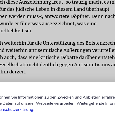
ch diese Auszeichnung freut, so traurig macht es m
 für das jüdische Leben in diesem Land überhaupt
ben werden muss«, antwortete Döpfner. Denn nac
urde er für etwas ausgezeichnet, was eine
ndlichkeit sei.
h weiterhin für die Unterstützung des Existenzrech
nd weiterhin antisemitische Äußerungen verurteilen
h auch, dass eine kritische Debatte darüber entste
Gesellschaft nicht deutlich gegen Antisemitismus a
ihm derzeit.
»So sehr mich diese Auszeichn
können Sie Informationen zu den Zwecken und Anbietern erfahre
freut, so traurig macht es mich,
Daten auf unserer Webseite verarbeiten. Weitergehende Infor
der Einsatz für das jüdische Leb
enschutzerklärung
.