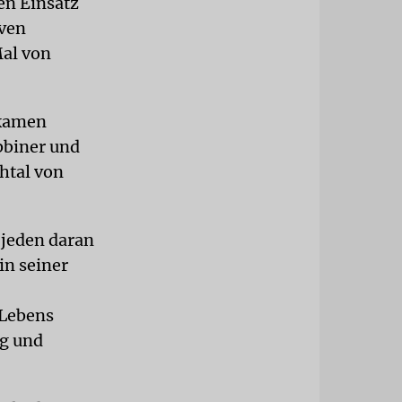
den Einsatz
iven
Mal von
 kamen
bbiner und
htal von
r jeden daran
in seiner
 Lebens
ng und