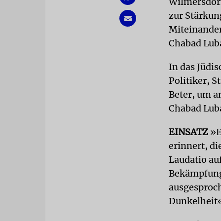
Wilmersdorf,
zur Stärkun
Miteinander
Chabad Luba
In das Jüdi
Politiker, 
Beter, um a
Chabad Luba
EINSATZ
»Er
erinnert, di
Laudatio auf
Bekämpfung 
ausgesproch
Dunkelheit