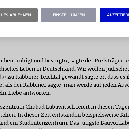
diesem Land überhaupt
hervorgehoben werden muss.«
LLES ABLEHNEN
EINSTELLUNGEN
AKZEPTIER
MATHIAS DÖPFNER
hr beunruhigt und besorgt«, sagte der Preisträger. 
disches Leben in Deutschland. Wir wollen jüdische
.« Zu Rabbiner Teichtal gewandt sagte er, dass es 
e, als der Rabbiner sagte, man werde auf jeden Aus
hr Liebe antworten.
szentrum Chabad Lubawitsch feiert in diesen Tage
tehen. In dieser Zeit entstanden beispielsweise Kit
nd ein Studentenzentrum. Das jüngste Bauvorhabe