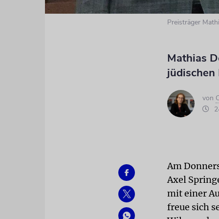
Preisträger Mathi
Mathias Dö
jüdischen
von
C
24
Am Donners
Axel Spring
mit einer A
freue sich s