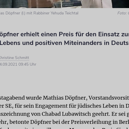
as Döpfner (l.) mit Rabbiner Yehuda Teichtal
Foto: 
pfner erhielt einen Preis für den Einsatz z
 Lebens und positiven Miteinanders in Deut
hristine Schmitt
.09.2021 09:45 Uhr
tagabend wurde Mathias Döpfner, Vorstandsvorsit
er SE, für sein Engagement für jüdisches Leben in 
uszeichnung von Chabad Lubawitsch geehrt. Er sei 
ehr, betonte Döpfner bei der Preisverleihung in Ber