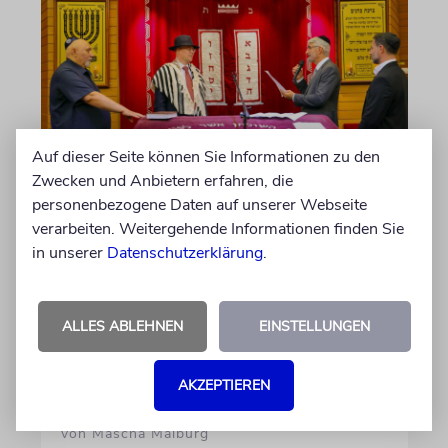
Auf dieser Seite können Sie Informationen zu den
Zwecken und Anbietern erfahren, die
personenbezogene Daten auf unserer Webseite
KARLSRUHE
verarbeiten. Weitergehende Informationen finden Sie
Altes Amt mit Zukunft
in unserer
Datenschutzerklärung
.
Die Jüdische Kultusgemeinde ernannte
erstmals einen Oberrabbiner, erinnerte an 55
Jahre Gemeindehaus und gab ihrer Synagoge
ALLES ABLEHNEN
EINSTELLUNGEN
den Namen eines berühmten Gelehrten der
Stadt
AKZEPTIEREN
von Mascha Malburg