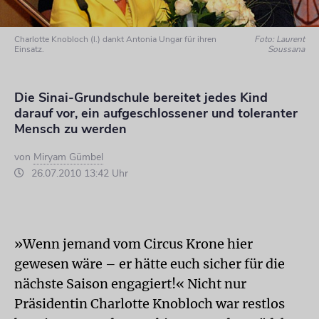
Charlotte Knobloch (l.) dankt Antonia Ungar für ihren
Foto: Laurent
Einsatz.
Soussana
Die Sinai-Grundschule bereitet jedes Kind
darauf vor, ein aufgeschlossener und toleranter
Mensch zu werden
von
Miryam Gümbel
26.07.2010 13:42 Uhr
»Wenn jemand vom Circus Krone hier
gewesen wäre – er hätte euch sicher für die
nächste Saison engagiert!« Nicht nur
Präsidentin Charlotte Knobloch war restlos