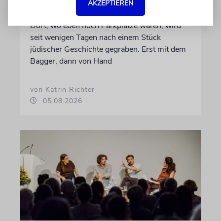
AKZEPTIEREN
Schicht um Schicht
Dort, wo eben noch Parkplätze waren, wird
seit wenigen Tagen nach einem Stück
jüdischer Geschichte gegraben. Erst mit dem
Bagger, dann von Hand
von Katrin Richter
05.08.2026