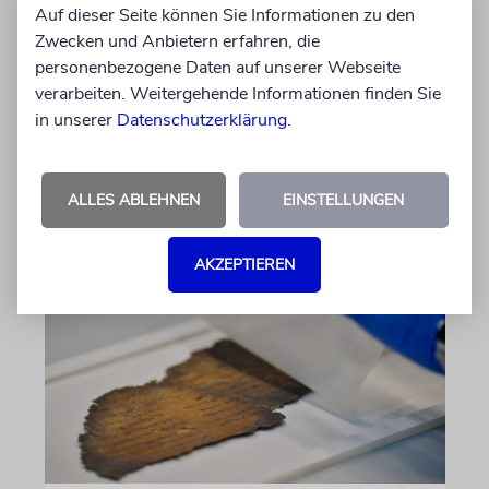
GESCHICHTE
Auf dieser Seite können Sie Informationen zu den
Bedrohlich aktuell
Zwecken und Anbietern erfahren, die
personenbezogene Daten auf unserer Webseite
Ein Forschungsprojekt von NS-Dokuzentrum
verarbeiten. Weitergehende Informationen finden Sie
und Lenbachhaus untersucht, wie völkische
in unserer
Datenschutzerklärung
.
Gedanken vor dem Ersten Weltkrieg wirkten
von Luis Gruhler
ALLES ABLEHNEN
EINSTELLUNGEN
05.08.2026
AKZEPTIEREN