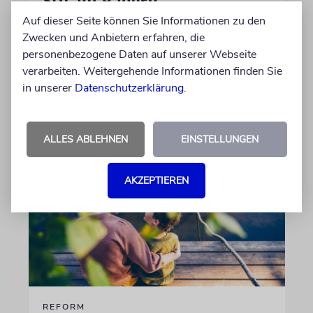
Stil auf Rädern
Auf dieser Seite können Sie Informationen zu den
Der Swing-Musiker Andrej Hermlin sammelt
Zwecken und Anbietern erfahren, die
Oldtimer – und fährt sie, statt sie nur in der
personenbezogene Daten auf unserer Webseite
Garage zu bewundern. Ein Besuch in Pankow
verarbeiten. Weitergehende Informationen finden Sie
in unserer
Datenschutzerklärung
.
von Imanuel Marcus
06.08.2026
ALLES ABLEHNEN
EINSTELLUNGEN
AKZEPTIEREN
REFORM